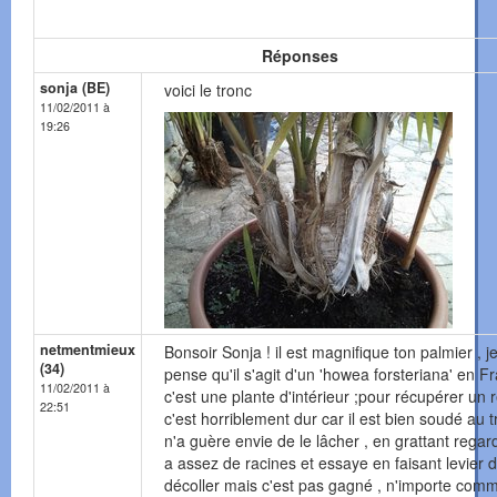
Réponses
sonja (BE)
voici le tronc
11/02/2011 à
19:26
netmentmieux
Bonsoir Sonja ! il est magnifique ton palmier , j
(34)
pense qu'il s'agit d'un 'howea forsteriana' en F
11/02/2011 à
c'est une plante d'intérieur ;pour récupérer un r
22:51
c'est horriblement dur car il est bien soudé au t
n'a guère envie de le lâcher , en grattant regard
a assez de racines et essaye en faisant levier d
décoller mais c'est pas gagné , n'importe comm