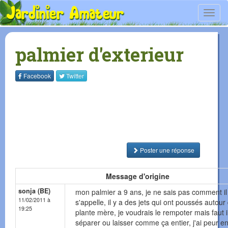
Toggl
navig
palmier d'exterieur
Facebook
Twitter
Poster une réponse
Message d'origine
sonja (BE)
mon palmier a 9 ans, je ne sais pas comment il
11/02/2011 à
s'appelle, il y a des jets qui ont poussés autour 
19:25
plante mère, je voudrais le rempoter mais faut il
séparer ou laisser comme ça entier, j'ai peur en