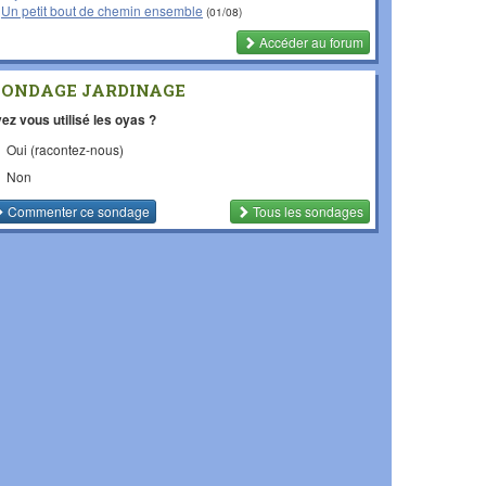
Un petit bout de chemin ensemble
(01/08)
Accéder au forum
SONDAGE JARDINAGE
ez vous utilisé les oyas ?
Oui (racontez-nous)
Non
Commenter
ce sondage
Tous les sondages