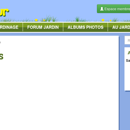
Espace membr
RDINAGE
FORUM
JARDIN
ALBUMS
PHOTOS
AU JARD
s
s
Sa