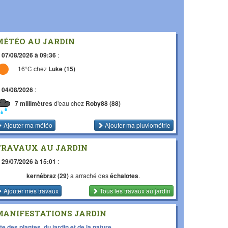
MÉTÉO AU JARDIN
e
07/08/2026 à 09:36
:
16°C chez
Luke (15)
e
04/08/2026
:
7 millimètres
d'eau chez
Roby88 (88)
Ajouter ma météo
Ajouter ma pluviométrie
TRAVAUX AU JARDIN
e
29/07/2026 à 15:01
:
kernébraz (29)
a arraché des
échalotes
.
Ajouter mes travaux
Tous les travaux
au jardin
MANIFESTATIONS JARDIN
te des plantes, du jardin et de la nature