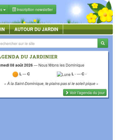
es
Inscription newsletter
IN
AUTOUR DU JARDIN
AGENDA DU JARDINIER
medi 08 août 2026
—
Nous fêtons les Dominique
L
—
C
L
-
—
C
-
« À la Saint-Dominique, te plains pas si le soleil pique »
Voir l'agenda du jour