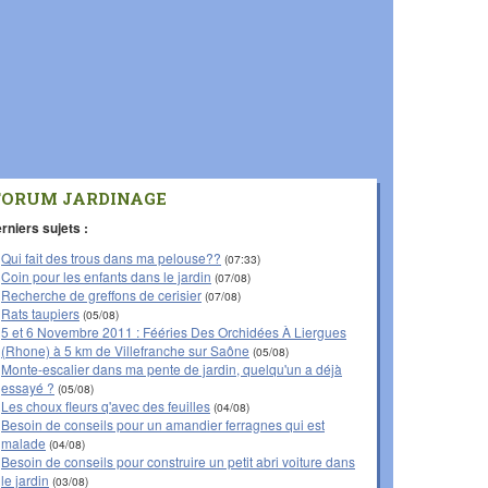
FORUM JARDINAGE
rniers sujets :
Qui fait des trous dans ma pelouse??
(07:33)
Coin pour les enfants dans le jardin
(07/08)
Recherche de greffons de cerisier
(07/08)
Rats taupiers
(05/08)
5 et 6 Novembre 2011 : Fééries Des Orchidées À Liergues
(Rhone) à 5 km de Villefranche sur Saône
(05/08)
Monte-escalier dans ma pente de jardin, quelqu'un a déjà
essayé ?
(05/08)
Les choux fleurs q'avec des feuilles
(04/08)
Besoin de conseils pour un amandier ferragnes qui est
malade
(04/08)
Besoin de conseils pour construire un petit abri voiture dans
le jardin
(03/08)