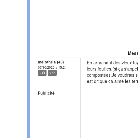
Mess
melothria (45)
En arrachant des vieux tuy
07/10/2025 à 15:24
leurs feuilles,(si ça s'ap
0
0
compostées.Je voudrais sav
est dit que ca aime les ter
Publicité