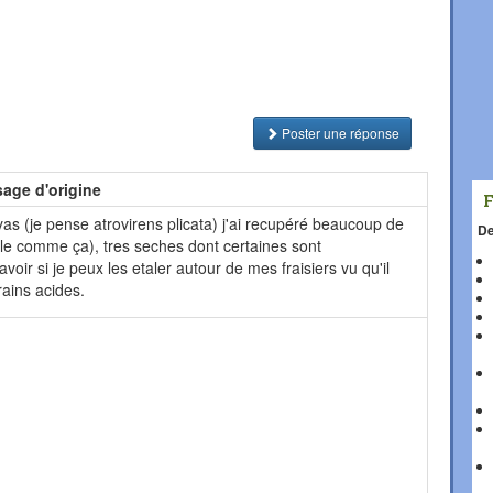
Poster une réponse
age d'origine
as (je pense atrovirens plicata) j'ai recupéré beaucoup de
De
pelle comme ça), tres seches dont certaines sont
oir si je peux les etaler autour de mes fraisiers vu qu'il
rains acides.