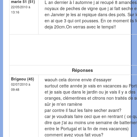
marie 51 (51)
L an dernier à l automne j ai recupé 8 amandes
22/05/2010 à
noyaux de peches de vigne que j ai fait seche e
13:16
en Janvier je les ai repique dans des pots. Sur l
en ai que 3 qui ont pousses. En ce moment ils f
deja 20cm.On verras avec le temps!!
Réponses
Brigeou (45)
waouh cela donne envie d'essayer
02/07/2010 à
surtout cette année je vais en vacances au Por
09:48
et je sais que dans le jardin ou je vais il y a des
oranges, clémentines et citrons non traités de s
sûr je m'en ramène
par contre il faut les faire secher avant?
car je voudrais faire ceci que en rentrant ( ce qu
dire que j'ai au moins une semaine de batteme
entre le Portugal et la fin de mes vacances)
comment avez vous fait vous?