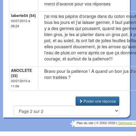
merci d'avance pour vos réponses
laberte54 (54)
j'ai mis les pépins d'orange dans du coton mouil
03/07/2010 à
tous les jours et j'ai laisser germer, il faut patient
08:24
y a des germes qui poussent, quand les germe
bien gros, je les ai planter dans un gros pot, 4 
pot, et au soleil, ils ont fait de jolies feuilles brill
elles poussent doucement, je les arrose qu'ave
l'eau de pluie,on verra aprés ce que ça donner
courage, et surtout de la patience!!!
ANOCLETE
Bravo pour la patience ! A quand un bon jus d'
(33)
non traitées ?
03/07/2010 à
11:06
Poster une réponse
Plan du site
|
© 2002-2026
|
Stéphanie C