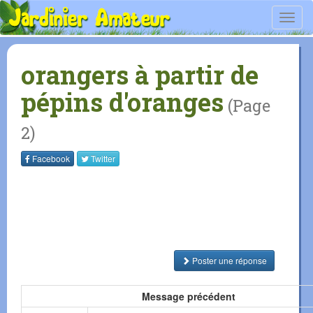
Toggl
navig
orangers à partir de
pépins d'oranges
(Page
2)
Facebook
Twitter
Poster une réponse
Message précédent