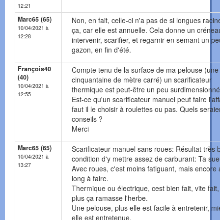
12:21
Marc65 (65)
Non, en fait, celle-ci n'a pas de si longues raci
10/04/2021 à
ça, car elle est annuelle. Cela donne un crénea
12:28
intervenir, scarifier, et regarnir en semant un p
gazon, en fin d'été.
François40
Compte tenu de la surface de ma pelouse (une
(40)
cinquantaine de mètre carré) un scarificateur
10/04/2021 à
thermique est peut-être un peu surdimensionné
12:55
Est-ce qu'un scarificateur manuel peut faire l'aff
faut il le choisir à roulettes ou pas. Quels serai
conseils ?
Merci
Marc65 (65)
Scarificateur manuel sans roues: Résultat très 
10/04/2021 à
condition d'y mettre assez de carburant: Ta sue
13:27
Avec roues, c'est moins fatiguant, mais encore
long à faire.
Thermique ou électrique, cest bien fait, vite fait,
plus ça ramasse l'herbe.
Une pelouse, plus elle est facile à entretenir, m
elle est entretenue.