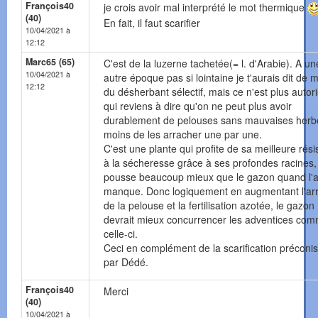
François40
je crois avoir mal interprété le mot thermique
(40)
En fait, il faut scarifier
10/04/2021 à
12:12
Marc65 (65)
C'est de la luzerne tachetée(= l. d'Arabie). A un
10/04/2021 à
autre époque pas si lointaine je t'aurais dit de m
12:12
du désherbant sélectif, mais ce n'est plus autor
qui reviens à dire qu'on ne peut plus avoir
durablement de pelouses sans mauvaises herb
moins de les arracher une par une.
C'est une plante qui profite de sa meilleure rés
à la sécheresse grâce à ses profondes racines, 
pousse beaucoup mieux que le gazon quand l'
manque. Donc logiquement en augmentant l'ar
de la pelouse et la fertilisation azotée, le gazon
devrait mieux concurrencer les adventices co
celle-ci.
Ceci en complément de la scarification préconi
par Dédé.
François40
Merci
(40)
10/04/2021 à