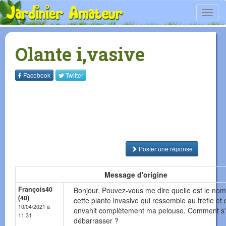
Toggl
navig
Olante i,vasive
Facebook
Twitter
Poster une réponse
Message d'origine
François40
Bonjour, Pouvez-vous me dire quelle est le no
(40)
cette plante invasive qui ressemble au trèfle et 
10/04/2021 à
envahit complètement ma pelouse. Comment s
11:31
débarrasser ?