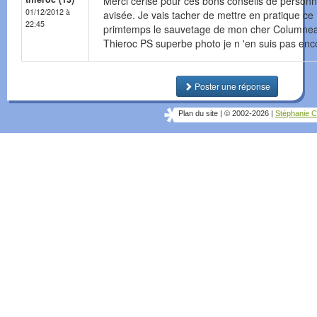
Merci cerise pour ces bons conseils de person
01/12/2012 à
avisée. Je vais tacher de mettre en pratique ce
22:45
primtemps le sauvetage de mon cher Columnea
Thieroc PS superbe photo je n 'en suis pas enco
Poster une réponse
Plan du site
|
© 2002-2026
|
Stéphanie C