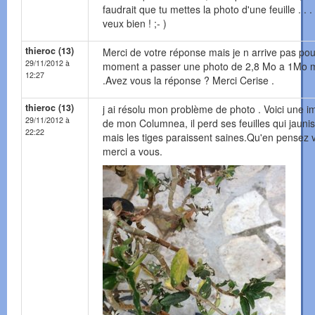
faudrait que tu mettes la photo d'une feuille . . . .
veux bien ! ;- )
thieroc (13)
Merci de votre réponse mais je n arrive pas pou
29/11/2012 à
moment a passer une photo de 2,8 Mo a 1Mo 
12:27
.Avez vous la réponse ? Merci Cerise .
thieroc (13)
j ai résolu mon problème de photo . Voici une 
29/11/2012 à
de mon Columnea, il perd ses feuilles qui jauni
22:22
mais les tiges paraissent saines.Qu'en pensez 
merci a vous.