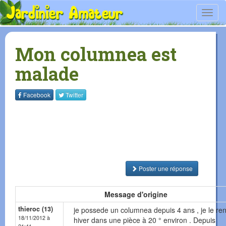
Toggl
navig
Mon columnea est
malade
Facebook
Twitter
Poster une réponse
Message d'origine
thieroc (13)
je possede un columnea depuis 4 ans , je le ren
18/11/2012 à
hiver dans une pièce à 20 ° environ . Depuis