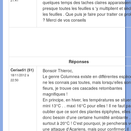
21:41
quelques temps des taches claires apparaissen
presque toutes les feuilles s 'y multiplient et sè
les feuilles . Que puis je faire pour traiter ce p
? Merci de vos conseils
Réponses
Cerise51 (51)
Bonsoir Thieroc,
18/11/2012 à
Le genre Columnea existe en différentes espèc
22:50
ne les connais pas toutes, mais lorsqu'elles son
fleurs, je trouve ces cascades retombantes
magnifiques !
En principe, en hiver, les températures se situent
mini 13°C . . maxi 16°C pour elles ! Il ne faut pa
oublier que ce sont des plantes épiphytes, elles
donc besoin d'une certaine humidité ambiante . .
surtout à 20°C ! C'est pourquoi, je pencherais v
une attaque d'Acariens, mais pour confirmer, il