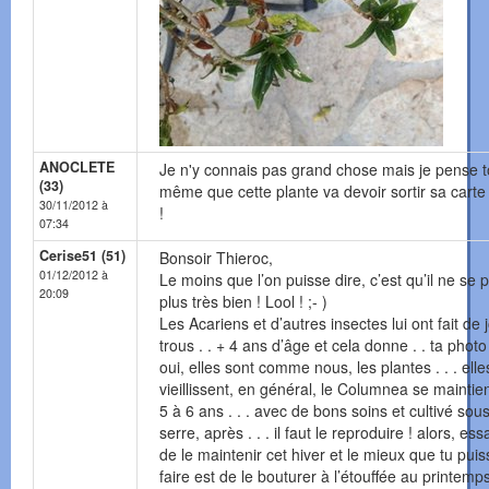
ANOCLETE
Je n'y connais pas grand chose mais je pense t
(33)
même que cette plante va devoir sortir sa carte 
30/11/2012 à
!
07:34
Cerise51 (51)
Bonsoir Thieroc,
01/12/2012 à
Le moins que l’on puisse dire, c’est qu’il ne se 
20:09
plus très bien ! Lool ! ;- )
Les Acariens et d’autres insectes lui ont fait de j
trous . . + 4 ans d’âge et cela donne . . ta photo
oui, elles sont comme nous, les plantes . . . elle
vieillissent, en général, le Columnea se maintie
5 à 6 ans . . . avec de bons soins et cultivé sou
serre, après . . . il faut le reproduire ! alors, ess
de le maintenir cet hiver et le mieux que tu pui
faire est de le bouturer à l’étouffée au printemp