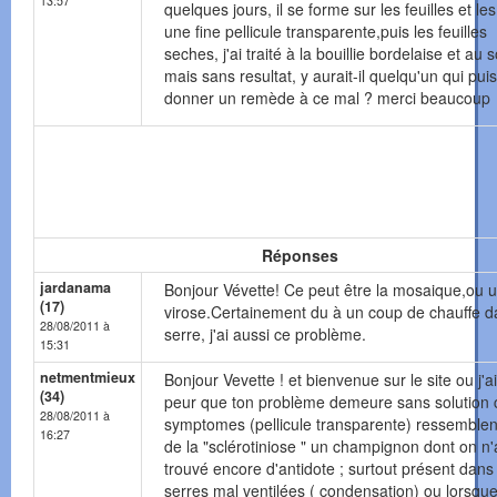
13:57
quelques jours, il se forme sur les feuilles et les
une fine pellicule transparente,puis les feuilles
seches, j'ai traité à la bouillie bordelaise et au 
mais sans resultat, y aurait-il quelqu'un qui pu
donner un remède à ce mal ? merci beaucoup
Réponses
jardanama
Bonjour Vévette! Ce peut être la mosaique,ou 
(17)
virose.Certainement du à un coup de chauffe d
28/08/2011 à
serre, j'ai aussi ce problème.
15:31
netmentmieux
Bonjour Vevette ! et bienvenue sur le site ou j'a
(34)
peur que ton problème demeure sans solution c
28/08/2011 à
symptomes (pellicule transparente) ressemblent
16:27
de la "sclérotiniose " un champignon dont on n
trouvé encore d'antidote ; surtout présent dans
serres mal ventilées ( condensation) ou lorsque