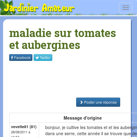
Toggl
navig
maladie sur tomates
et aubergines
Facebook
Twitter
Poster une réponse
Message d'origine
vevette81 (81)
bonjour, je cultive les tomates et et les aubergi
28/08/2011 à
dans une serre, cette année il se trouve que d