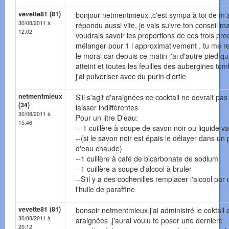
vevette81 (81)
bonjour netmentmieux ,c'est sympa à toi de m'a
30/08/2011 à
répondu aussi vite, je vais suivre ton conseil ma
12:02
voudrais savoir les proportions de ces trois pro
mélanger pour 1 l approximativement , tu me 
le moral car depuis ce matin j'ai d'autre pied qu
atteint et toutes les feuilles des aubergines tom
j'ai pulveriser avec du purin d'ortie
netmentmieux
S'il s'agit d'araignées ce cocktail ne devrait pas
(34)
laisser indifférentes
30/08/2011 à
Pour un litre D'eau:
15:46
-- 1 cuillère à soupe de savon noir ou liquide va
--(si le savon noir est épais le délayer dans un
d'eau chaude)
--1 cuillère à café de bicarbonate de sodium
--1 cuillère a soupe d'alcool à bruler
--S'il y a des cochenilles remplacer l'alcool par 
l'huile de paraffine
vevette81 (81)
bonsoir netmentmieux,j'ai administré le coktail 
30/08/2011 à
araignées ,j'aurai voulu te poser une dernière
20:12