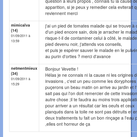
question à leurs propos , connais tu la cause de
apparition, si je peux y remedier cela eviterait q
reviennent merci
mimicalva
j'ai un pied de tomates malade qui se trouve à 
(14)
d'un pied encore sain, dois je arracher le mala
01/09/2011 à
risque-t-il de contaminer celui à côté, le malade
13:59
pied devenu noir, j'attends vos conseils,
et puis je espérer sauver le malade en le pulvér
au purin d'orties ? merci d'avance
netmentmieux
Bonjour Vevette !
(34)
Hélas je ne connais ni la cause ni les origines 
01/09/2011 à
invasions , c'est un peu comme les doryphores 
15:29
puçerons un beau matin on arrive au jardin et l
sait pas qui l'on doit remercier de cette invasio
autre chose ;il te faudra au moins trois applicat
pour arriver a un résultat car les oeufs et ceux
planqués dans la toile ne sont pas détruits et e
deux traitements tu fait un bon rinçage a l'eau 
,elles ont horreur de ça