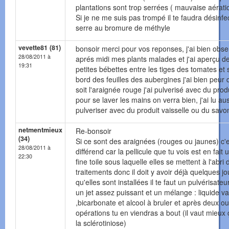
plantations sont trop serrées ( mauvaise aérati
Si je ne me suis pas trompé il te faudra désinfec
serre au bromure de méthyle
vevette81 (81)
bonsoir merci pour vos reponses, j'ai bien obse
28/08/2011 à
aprés midi mes plants malades et j'ai aperçu d
19:31
petites bébettes entre les tiges des tomates et 
bord des feuilles des aubergines j'ai bien peur
soit l'araignée rouge j'ai pulverisé avec du prod
pour se laver les mains on verra bien, j'ai lu au
pulveriser avec du produit vaisselle ou du savo
netmentmieux
Re-bonsoir
(34)
Si ce sont des araignées (rouges ou jaunes) c'
28/08/2011 à
différend car la pellicule que tu vois est en fait 
22:30
fine toile sous laquelle elles se mettent à l'abri 
traitements donc il doit y avoir déjà quelques jo
qu'elles sont installées il te faut un pulvérisate
un jet assez puissant et un mélange : liquide va
,bicarbonate et alcool à bruler et après deux ou
opérations tu en viendras a bout (il vaut mieux
la sclérotiniose)