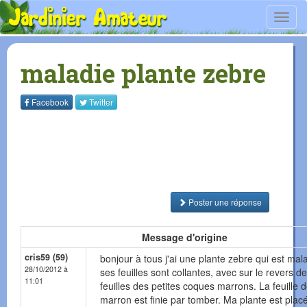
Toggl
navig
maladie plante zebre
Facebook
Twitter
Poster une réponse
Message d'origine
cris59 (59)
bonjour à tous j'ai une plante zebre qui est mal
28/10/2012 à
ses feuilles sont collantes, avec sur le revers d
11:01
feuilles des petites coques marrons. La feuille 
marron est finie par tomber. Ma plante est plac