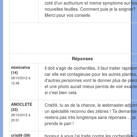
coté d'un authurium et meme symptome sur les
nouvelles feuilles. Comment puis je la soigner?
Merci pour vos conseils
Réponses
mimicalva
il doit s'agir de cochenilles, il faut traiter rapide
(14)
car elle est contagieuse pour les autres plantes
28/10/2012 à
d'autres personnes vont te donner plus de préci
12:48
et une photo aurait mieux permis de voir exact
si c'est bien cela
ANOCLETE
Cris59, tu as de la chance, le webmaster-adjoint
(33)
un spécialité reconnu des zèbres ! Ta demande
28/10/2012 à
restera pas très longtemps sans réponses ... je
20:31
prends le pari !
cris59 (59)
bonjour à vous j'ai traite contre les cochenilles. 