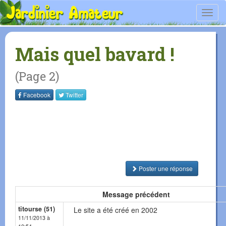
Toggl
navig
Mais quel bavard !
(Page 2)
Facebook
Twitter
Poster une réponse
Message précédent
titourse (51)
Le site a été créé en 2002
11/11/2013 à