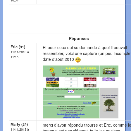
10:54
Réponses
Eric (91)
Et pour ceux qui se demande à quoi il pouvait
11/11/2013 à
ressembler, voici une capture (un peu incomplèt
11:15
date d'août 2010
Marty (24)
merci d’avoir répondu titourse et Eric, comme l
11/11/2013 à
temps n'est pas clément ,je lis les anciens