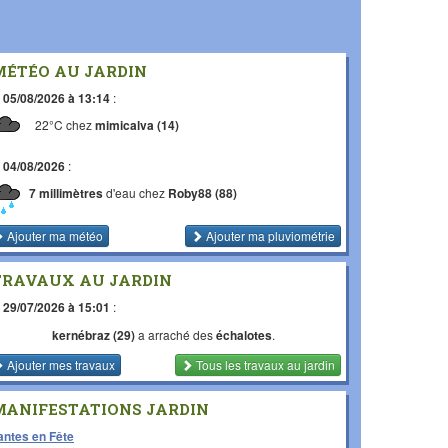
MÉTÉO AU JARDIN
e
05/08/2026 à 13:14
:
22°C chez
mimicalva (14)
e
04/08/2026
:
7 millimètres
d'eau chez
Roby88 (88)
Ajouter ma météo
Ajouter ma pluviométrie
TRAVAUX AU JARDIN
e
29/07/2026 à 15:01
:
kernébraz (29)
a arraché des
échalotes
.
Ajouter mes travaux
Tous les travaux
au jardin
MANIFESTATIONS JARDIN
antes en Fête