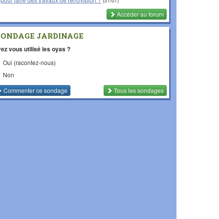
(31/07)
Accéder au forum
SONDAGE JARDINAGE
ez vous utilisé les oyas ?
Oui (racontez-nous)
Non
Commenter
ce sondage
Tous les sondages