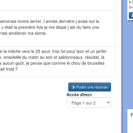
à
Du
emerais moins serrer ,l année dernière j avais eut la
tait la premiére fois je me disais j aie du faire une
rais améliorer ma semis.
 de la mâche vers le 25 aout, trop tot pour lyon et un jardin
 ensoleillé du matin au soir et sablonneaux. résultat, la
s aucun goût, je pense que comme le chou de bruxelles
ait froid ?
Poster une réponse
Accès direct