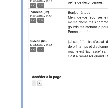
11/09/2010 à 10:12
peine de déconvenues.
0
0
jeanreno (62)
Bonjour à tous
11/09/2010 à 13:32
Merci de vos réponses je s
0
0
meme chose mais comme c é
gourde maintenant je pour
Bonne journée
aude69 (69)
j'ai semé "a titre d'essai"
14/09/2010 à 10:07
de printemps et d'automne,
0
0
mâche est "jaunasse" san
c'est à ramasser quand il f
Accéder à la page
1
2