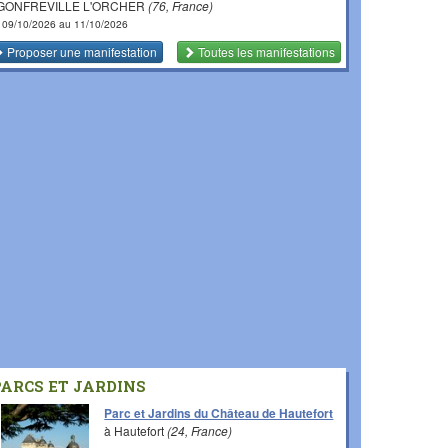
 GONFREVILLE L'ORCHER
(76, France)
 09/10/2026 au 11/10/2026
Proposer une manifestation
Toutes les manifestations
PARCS ET JARDINS
Parc et Jardins du Château de Hautefort
à Hautefort
(24, France)