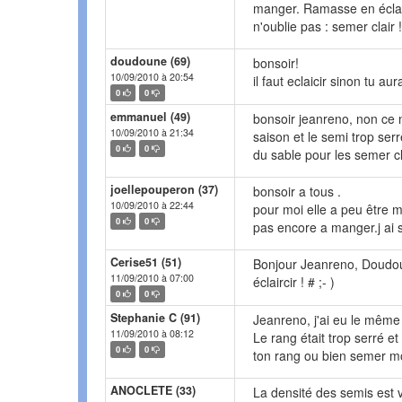
manger. Ramasse en éclair
n'oublie pas : semer clair !
doudoune (69)
bonsoir!
10/09/2010 à 20:54
il faut eclaicir sinon tu 
0
0
emmanuel (49)
bonsoir jeanreno, non ce n
10/09/2010 à 21:34
saison et le semi trop ser
0
0
du sable pour les semer 
joellepouperon (37)
bonsoir a tous .
10/09/2010 à 22:44
pour moi elle a peu être m
0
0
pas encore a manger.j ai 
Cerise51 (51)
Bonjour Jeanreno, Doudoun
11/09/2010 à 07:00
éclaircir ! # ;- )
0
0
Stephanie C (91)
Jeanreno, j'ai eu le même
11/09/2010 à 08:12
Le rang était trop serré et
0
0
ton rang ou bien semer mo
ANOCLETE (33)
La densité des semis est va