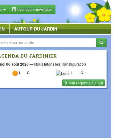
es
Inscription newsletter
IN
AUTOUR DU JARDIN
AGENDA DU JARDINIER
udi 06 août 2026
—
Nous fêtons les Transfiguration
L
—
C
L
-
—
C
-
Voir l'agenda du jour