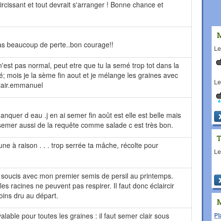
cissant et tout devrait s'arranger ! Bonne chance et
auras beaucoup de perte..bon courage!!
L
'est pas normal, peut etre que tu la semé trop tot dans la
ré; mois je la sème fin aout et je mélange les graines avec
L
clair.emmanuel
anquer d eau .j en ai semer fin août est elle est belle mais
semer aussi de la requête comme salade c est très bon.
e à raison . . . trop serrée ta mâche, récolte pour
L
 soucis avec mon premier semis de persil au printemps.
 les racines ne peuvent pas respirer. Il faut donc éclaircir
ins dru au départ.
Pl
lable pour toutes les graines : il faut semer clair sous