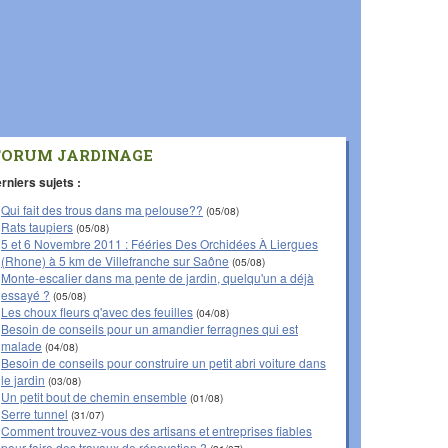
FORUM JARDINAGE
rniers sujets :
Qui fait des trous dans ma pelouse??
(05/08)
Rats taupiers
(05/08)
5 et 6 Novembre 2011 : Fééries Des Orchidées À Liergues
(Rhone) à 5 km de Villefranche sur Saône
(05/08)
Monte-escalier dans ma pente de jardin, quelqu'un a déjà
essayé ?
(05/08)
Les choux fleurs q'avec des feuilles
(04/08)
Besoin de conseils pour un amandier ferragnes qui est
malade
(04/08)
Besoin de conseils pour construire un petit abri voiture dans
le jardin
(03/08)
Un petit bout de chemin ensemble
(01/08)
Serre tunnel
(31/07)
Comment trouvez-vous des artisans et entreprises fiables
pour faire des travaux de rénovation ?