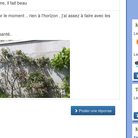
, il fait beau
 le moment .. rien à l'horizon , j'ai assez à faire avec les
L
santé..
L
L
Poster une réponse
Fê