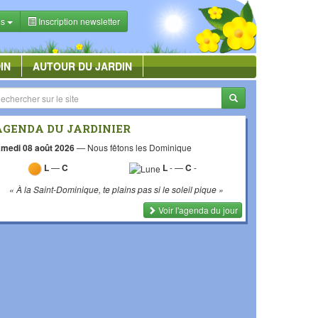
es
Inscription newsletter
IN
AUTOUR DU JARDIN
AGENDA DU JARDINIER
medi 08 août 2026
—
Nous fêtons les Dominique
L
—
C
L
-
—
C
-
« À la Saint-Dominique, te plains pas si le soleil pique »
Voir l'agenda du jour