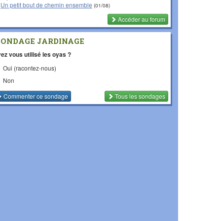
Un petit bout de chemin ensemble
(01/08)
Accéder au forum
SONDAGE JARDINAGE
ez vous utilisé les oyas ?
Oui (racontez-nous)
Non
Commenter
ce sondage
Tous les sondages