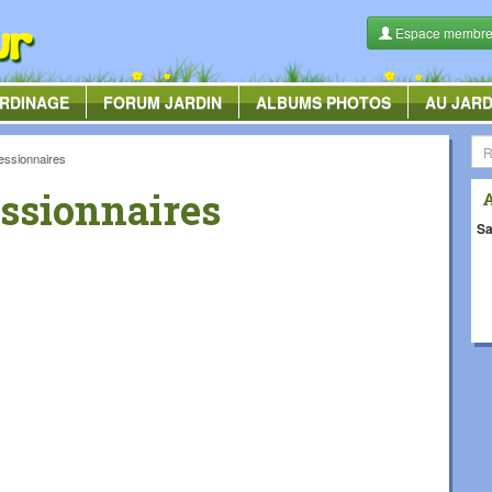
Espace membr
RDINAGE
FORUM
JARDIN
ALBUMS
PHOTOS
AU JARD
essionnaires
essionnaires
Sa