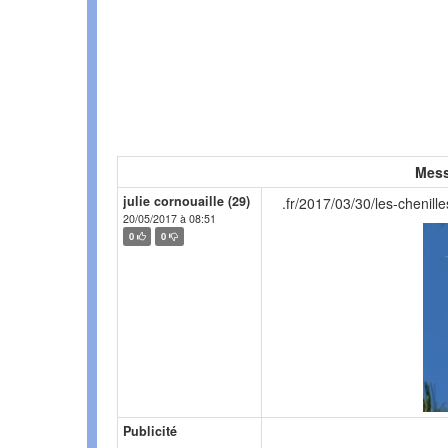
Mess
julie cornouaille (29)
.fr/2017/03/30/les-chenil
20/05/2017 à 08:51
0
0
Publicité