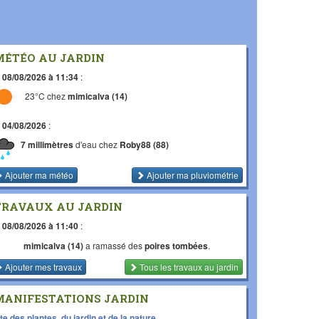
MÉTÉO AU JARDIN
e
08/08/2026 à 11:34
:
23°C chez
mimicalva (14)
e
04/08/2026
:
7 millimètres
d'eau chez
Roby88 (88)
Ajouter ma météo
Ajouter ma pluviométrie
TRAVAUX AU JARDIN
e
08/08/2026 à 11:40
:
mimicalva (14)
a ramassé des
poires tombées
.
Ajouter mes travaux
Tous les travaux
au jardin
MANIFESTATIONS JARDIN
te des plantes, du jardin et de la nature