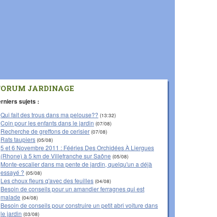
FORUM JARDINAGE
rniers sujets :
Qui fait des trous dans ma pelouse??
(13:32)
Coin pour les enfants dans le jardin
(07/08)
Recherche de greffons de cerisier
(07/08)
Rats taupiers
(05/08)
5 et 6 Novembre 2011 : Fééries Des Orchidées À Liergues
(Rhone) à 5 km de Villefranche sur Saône
(05/08)
Monte-escalier dans ma pente de jardin, quelqu'un a déjà
essayé ?
(05/08)
Les choux fleurs q'avec des feuilles
(04/08)
Besoin de conseils pour un amandier ferragnes qui est
malade
(04/08)
Besoin de conseils pour construire un petit abri voiture dans
le jardin
(03/08)