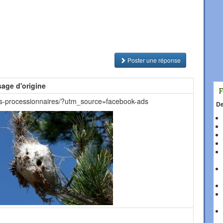
Poster une réponse
age d'origine
les-processionnaires/?utm_source=facebook-ads
De