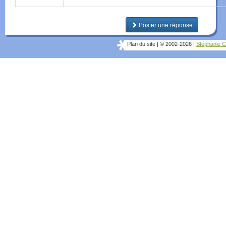
Poster une réponse
Plan du site
|
© 2002-2026
|
Stéphanie C