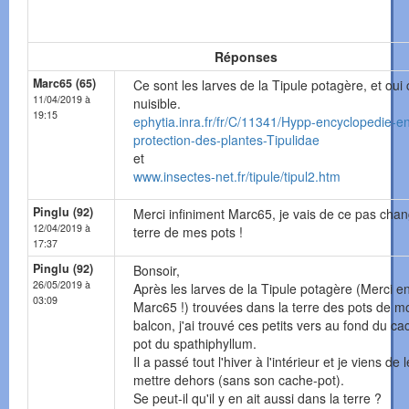
Réponses
Marc65 (65)
Ce sont les larves de la Tipule potagère, et oui 
11/04/2019 à
nuisible.
19:15
ephytia.inra.fr/fr/C/11341/Hypp-encyclopedie-e
protection-des-plantes-Tipulidae
et
www.insectes-net.fr/tipule/tipul2.htm
Pinglu (92)
Merci infiniment Marc65, je vais de ce pas chan
12/04/2019 à
terre de mes pots !
17:37
Pinglu (92)
Bonsoir,
26/05/2019 à
Après les larves de la Tipule potagère (Merci e
03:09
Marc65 !) trouvées dans la terre des pots de m
balcon, j'ai trouvé ces petits vers au fond du ca
pot du spathiphyllum.
Il a passé tout l'hiver à l'intérieur et je viens de l
mettre dehors (sans son cache-pot).
Se peut-il qu'il y en ait aussi dans la terre ?