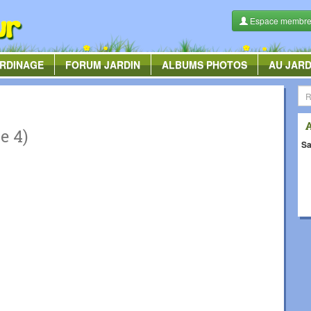
Espace membr
RDINAGE
FORUM
JARDIN
ALBUMS
PHOTOS
AU JARD
e 4)
Sa