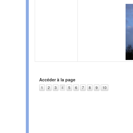
Accéder à la page
1
2
3
4
5
6
7
8
9
10