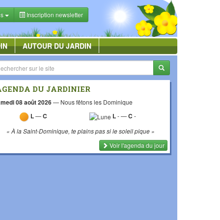
es
Inscription newsletter
IN
AUTOUR DU JARDIN
AGENDA DU JARDINIER
medi 08 août 2026
—
Nous fêtons les Dominique
L
—
C
L
-
—
C
-
« À la Saint-Dominique, te plains pas si le soleil pique »
Voir l'agenda du jour