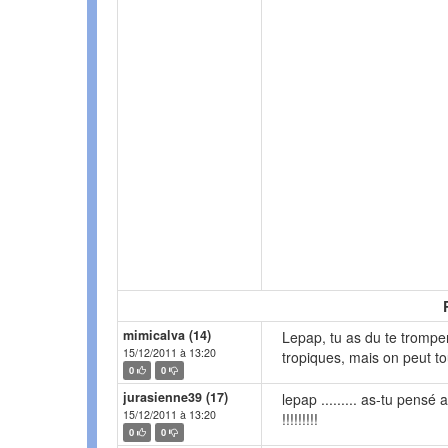
mimicalva (14)
Lepap, tu as du te trompe
15/12/2011 à 13:20
tropiques, mais on peut to
0
0
jurasienne39 (17)
lepap ......... as-tu pensé au 
15/12/2011 à 13:20
!!!!!!!!!
0
0