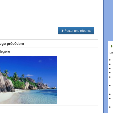
Poster une réponse
age précédent
 legére
De