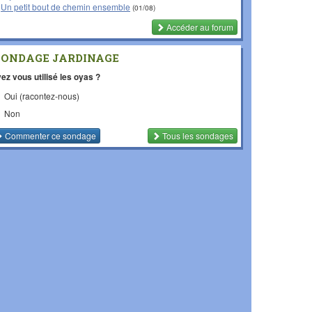
Un petit bout de chemin ensemble
(01/08)
Accéder au forum
SONDAGE JARDINAGE
ez vous utilisé les oyas ?
Oui (racontez-nous)
Non
Commenter
ce sondage
Tous les sondages