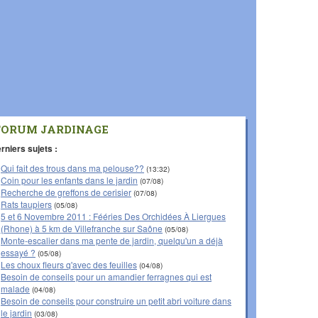
FORUM JARDINAGE
rniers sujets :
Qui fait des trous dans ma pelouse??
(13:32)
Coin pour les enfants dans le jardin
(07/08)
Recherche de greffons de cerisier
(07/08)
Rats taupiers
(05/08)
5 et 6 Novembre 2011 : Fééries Des Orchidées À Liergues
(Rhone) à 5 km de Villefranche sur Saône
(05/08)
Monte-escalier dans ma pente de jardin, quelqu'un a déjà
essayé ?
(05/08)
Les choux fleurs q'avec des feuilles
(04/08)
Besoin de conseils pour un amandier ferragnes qui est
malade
(04/08)
Besoin de conseils pour construire un petit abri voiture dans
le jardin
(03/08)