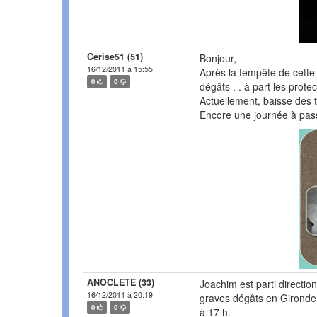
Cerise51 (51)
Bonjour,
16/12/2011 à 15:55
Après la tempête de cette 
0
0
dégâts . . à part les prote
Actuellement, baisse des te
Encore une journée à pass
ANOCLETE (33)
Joachim est parti direction
16/12/2011 à 20:19
graves dégâts en Gironde 
0
0
à 17 h.