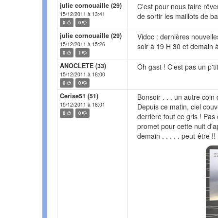
julie cornouaille (29)
C'est pour nous faire rêver
15/12/2011 à 13:41
de sortir les maillots de ba
0
0
julie cornouaille (29)
Vidoc : dernières nouvelle
15/12/2011 à 15:26
soir à 19 H 30 et demain 
0
1
ANOCLETE (33)
Oh gast ! C'est pas un p'ti
15/12/2011 à 18:00
0
0
Cerise51 (51)
Bonsoir . . . un autre coin
15/12/2011 à 18:01
Depuis ce matin, ciel couver
0
0
derrière tout ce gris ! Pas d
promet pour cette nuit d'a
demain . . . . . peut-être !! l