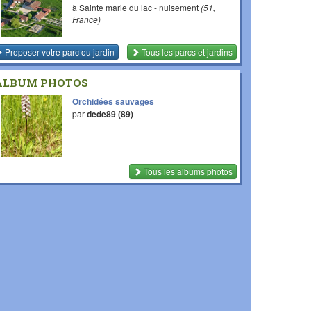
à Sainte marie du lac - nuisement
(51,
France)
Proposer votre parc ou jardin
Tous les parcs et jardins
ALBUM PHOTOS
Orchidées sauvages
par
dede89 (89)
Tous les albums photos