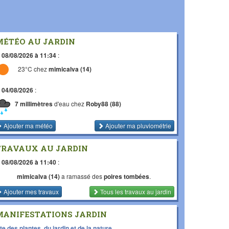
MÉTÉO AU JARDIN
e
08/08/2026 à 11:34
:
23°C chez
mimicalva (14)
e
04/08/2026
:
7 millimètres
d'eau chez
Roby88 (88)
Ajouter ma météo
Ajouter ma pluviométrie
TRAVAUX AU JARDIN
e
08/08/2026 à 11:40
:
mimicalva (14)
a ramassé des
poires tombées
.
Ajouter mes travaux
Tous les travaux
au jardin
MANIFESTATIONS JARDIN
te des plantes, du jardin et de la nature