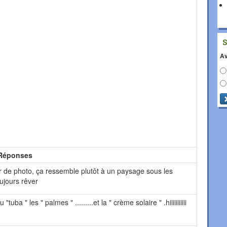
Av
Réponses
r de photo, ça ressemble plutôt à un paysage sous les
ujours rêver
"tuba " les " palmes " .........et la " crème solaire " .hiiiiiiiiiii