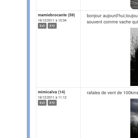
mamiebrocante (59)
bonjour aujourd'hui,toujou
16/12/2011 à 10:34
souvent comme vache qui 
0
0
mimicalva (14)
rafales de vent de 100km
16/12/2011 à 11:12
0
0