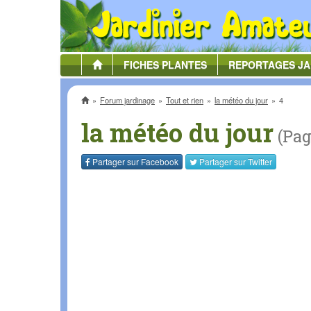
FICHES
PLANTES
REPORTAGES
JA
Accueil
Forum jardinage
Tout et rien
la météo du jour
4
la météo du jour
(Pag
Partager sur
Facebook
Partager sur
Twitter