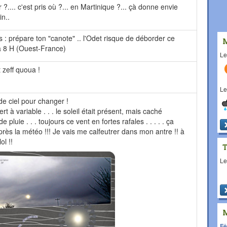
 ?.... c'est pris où ?... en Martinique ?... çà donne envie
in..
s : prépare ton "canote" .. l'Odet risque de déborder ce
à 8 H (Ouest-France)
L
t zeff quoua !
L
 de ciel pour changer !
t à variable . . . le soleil était présent, mais caché
e pluie . . . toujours ce vent en fortes rafales . . . . . ça
près la météo !!! Je vais me calfeutrer dans mon antre !! à
ol !!
L
Fê