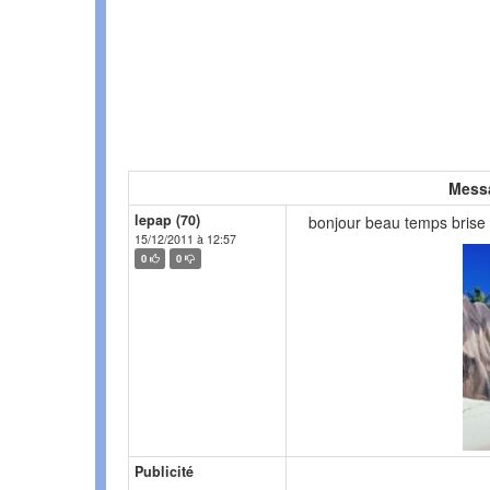
Mess
lepap (70)
bonjour beau temps brise
15/12/2011 à 12:57
0
0
Publicité