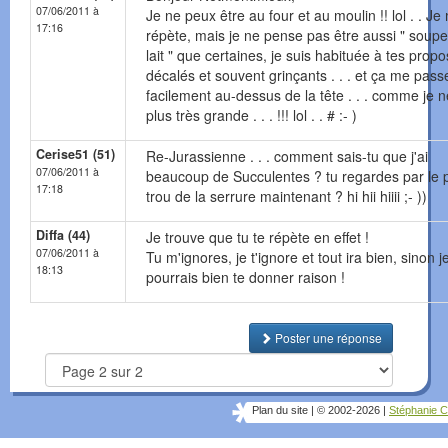
07/06/2011 à
Je ne peux être au four et au moulin !! lol . . Je
17:16
répète, mais je ne pense pas être aussi " soup
lait " que certaines, je suis habituée à tes propo
décalés et souvent grinçants . . . et ça me pass
facilement au-dessus de la tête . . . comme je n
plus très grande . . . !!! lol . . # :- )
Cerise51 (51)
Re-Jurassienne . . . comment sais-tu que j'ai
07/06/2011 à
beaucoup de Succulentes ? tu regardes par le p
17:18
trou de la serrure maintenant ? hi hii hiiii ;- ))
Diffa (44)
Je trouve que tu te répète en effet !
07/06/2011 à
Tu m'ignores, je t'ignore et tout ira bien, sinon j
18:13
pourrais bien te donner raison !
Poster une réponse
Plan du site
|
© 2002-2026
|
Stéphanie C