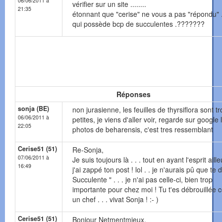
06/06/2011 à
vérifier sur un site ........
21:35
étonnant que "cerise" ne vous a pas "répondu" .
qui possède bcp de succulentes .???????
Réponses
sonja (BE)
non jurasienne, les feuilles de thyrsiflora sont t
06/06/2011 à
petites, je viens d'aller voir, regarde sur google 
22:05
photos de beharensis, c'est tres ressemblant
Cerise51 (51)
Re-Sonja,
07/06/2011 à
Je suis toujours là . . . tout en ayant l'esprit aille
16:49
j'ai zappé ton post ! lol . . je n'aurais pû que te d
Succulente " . . . je n'ai pas celle-ci, bien trop
importante pour chez moi ! Tu t'es débrouillée
un chef . . . vivat Sonja ! :- )
Cerise51 (51)
Bonjour Netmentmieux,