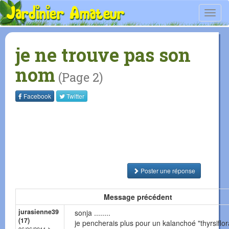
Toggl
navig
je ne trouve pas son
nom
(Page 2)
Facebook
Twitter
Poster une réponse
Message précédent
jurasienne39
sonja ........
(17)
je pencherais plus pour un kalanchoé "thyrsiflora