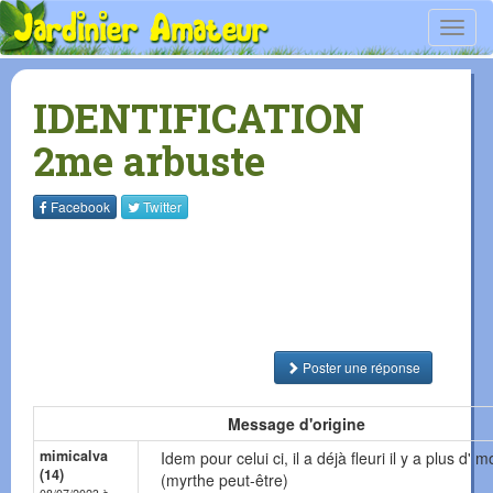
Toggl
navig
IDENTIFICATION
2me arbuste
Facebook
Twitter
Poster une réponse
Message d'origine
mimicalva
Idem pour celui ci, il a déjà fleuri il y a plus d' m
(14)
(myrthe peut-être)