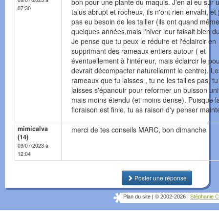
bon pour une plante du maquis. J'en ai eu sur 
07:30
talus abrupt et rocheux, ils n'ont rien envahi, et 
pas eu besoin de les tailler (ils ont quand mêm
quelques années,mais l'hiver leur faisait bien d
Je pense que tu peux le réduire et l'éclaircir en
supprimant des rameaux entiers autour ( et
éventuellement à l'intérieur, mais éclaircir le po
devrait décompacter naturellemnt le centre). Le
rameaux que tu laisses , tu ne les tailles pas, tu
laisses s'épanouir pour reformer un buisson un
mais moins étendu (et moins dense). Puisque l
floraison est finie, tu as raison d'y penser maint
mimicalva
merci de tes conseils MARC, bon dimanche
(14)
09/07/2023 à
12:04
Poster une réponse
Plan du site
|
© 2002-2026
|
Stéphanie C