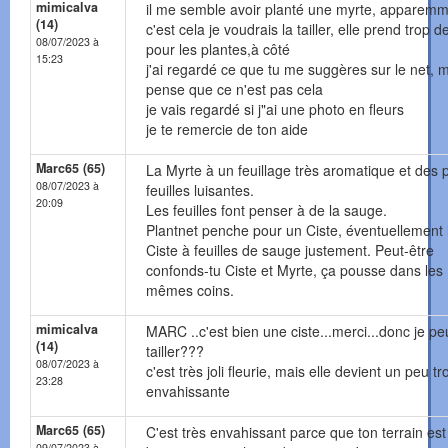
mimicalva
il me semble avoir planté une myrte, apparemm
(14)
c'est cela je voudrais la tailler, elle prend trop d
08/07/2023 à
pour les plantes,à côté
15:23
j'ai regardé ce que tu me suggères sur le net, m
pense que ce n'est pas cela
je vais regardé si j"ai une photo en fleurs
je te remercie de ton aide
Marc65 (65)
La Myrte à un feuillage très aromatique et des p
08/07/2023 à
feuilles luisantes.
20:09
Les feuilles font penser à de la sauge.
Plantnet penche pour un Ciste, éventuellement 
Ciste à feuilles de sauge justement. Peut-être
confonds-tu Ciste et Myrte, ça pousse dans les
mêmes coins.
mimicalva
MARC ..c'est bien une ciste...merci...donc je pe
(14)
tailler???
08/07/2023 à
c'est très joli fleurie, mais elle devient un peu tr
23:28
envahissante
Marc65 (65)
C'est très envahissant parce que ton terrain est
09/07/2023 à