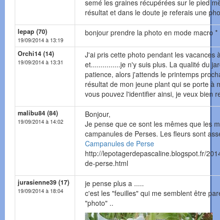
semé les graines récupérées sur le pied mè
résultat et dans le doute je referais une ph
lepap (70)
bonjour prendre la photo en mode macro *
19/09/2014 à 13:19
Orchi14 (14)
J'ai pris cette photo pendant les vacances
19/09/2014 à 13:31
et...............je n'y suis plus. La qualité du ja
patience, alors j'attends le printemps procha
résultat de mon jeune plant qui se porte à m
vous pouvez l'identifier ainsi, je veux bien 
malibu84 (84)
Bonjour,
19/09/2014 à 14:02
Je pense que ce sont les mêmes que les m
campanules de Perses. Les fleurs sont ass
Campanules de Perse
http://lepotagerdepascaline.blogspot.fr/20
de-perse.html
jurasienne39 (17)
je pense plus a .....
19/09/2014 à 18:04
c'est les "feuilles" qui me semblent être par
"photo" ..