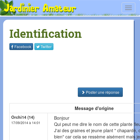
Toggl
navig
Identification
Facebook
Twitter
Poster une réponse
Message d'origine
Orchi14 (14)
Bonjour
17/09/2014 à 14:01
Qui peut me dire le nom de cette plante fle
J'ai des graines et jeune plant " chapardé, 
bien" car cela se ressème aisément mais j