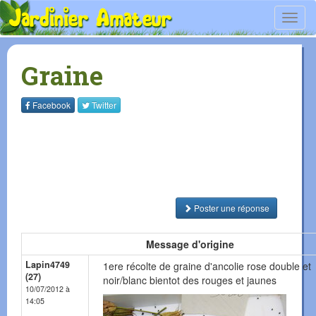
Toggl
navig
Graine
Facebook
Twitter
Poster une réponse
Message d'origine
Lapin4749
1ere récolte de graine d'ancolie rose double et
(27)
noir/blanc bientot des rouges et jaunes
10/07/2012 à
14:05