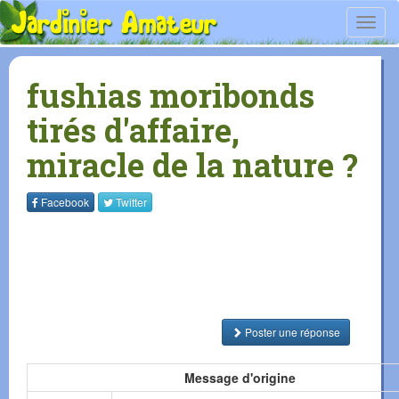
Toggl
navig
fushias moribonds
tirés d'affaire,
miracle de la nature ?
Facebook
Twitter
Poster une réponse
Message d'origine