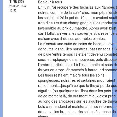
TINE (33)
Bonjour à tous,
29/06/2018 à
En juin, j'ai récupéré des fuchsias aux "jambes 
12:53
noires, comme de la suie" chez mon pépiniérist
les soldaient 2€ le pot de 10cm, ils avaient souf
trop d'eau et d'un champignon qui les rendaient
invendable au prix du marché. Après avoir bien
car il fallait arriver à les sauver je suis revenue 
maison avec 4 de ses adorables plantes.
Là s'ensuit une suite de soins de base, enlève
de toutes les feuilles noirâtres, bassinnages à l
de pluie 'entre temps ils étaient devenu compl
secs' et repiquage dans nouveaux pots disposé
l'ombre partielle, soleil à l'est le matin et sous d
thuyas en arbre, ébranchés à hauteur d'homme
Les tiges restaient malgré tous les soins,
spongieuses, noirâtres et certaines mourraient
rapidement....jusqu'à ce que le thuya perde qu
aiguilles (ou quelques feuilles) dans les pots....à
de ce moment là, du vraiment mieux c'est produi
au long des arrosages sur les aiguilles de thuya
bois c'est endurci et maintenant il se reforme
de nouvelles branches très saines à la base de 
plante.