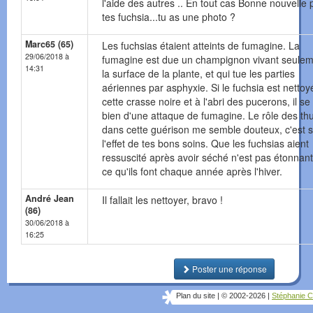
l'aide des autres .. En tout cas Bonne nouvelle 
tes fuchsia...tu as une photo ?
Marc65 (65)
Les fuchsias étaient atteints de fumagine. La
29/06/2018 à
fumagine est due un champignon vivant seulem
14:31
la surface de la plante, et qui tue les parties
aériennes par asphyxie. Si le fuchsia est nettoy
cette crasse noire et à l'abri des pucerons, il s
bien d'une attaque de fumagine. Le rôle des th
dans cette guérison me semble douteux, c'est s
l'effet de tes bons soins. Que les fuchsias aient
ressuscité après avoir séché n'est pas étonnant,
ce qu'ils font chaque année après l'hiver.
André Jean
Il fallait les nettoyer, bravo !
(86)
30/06/2018 à
16:25
Poster une réponse
Plan du site
|
© 2002-2026
|
Stéphanie C