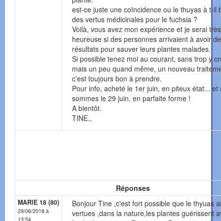
est-ce juste une coïncidence ou le thuyas à t-il 
des vertus médicinales pour le fuchsia ?
Voilà, vous avez mon expérience et je serai très
heureuse si des personnes arrivaient à avoir d
résultats pour sauver leurs plantes malades.
Si possible tenez moi au courant, sans trop y cr
mais un peu quand même, un nouveau traitem
c'est toujours bon à prendre.
Pour info, acheté le 1er juin, en piteux état... et
sommes le 29 juin, en parfaite forme !
A bientôt.
TINE.,
Réponses
MARIE 18 (80)
Bonjour Tine ,c'est fort possible que le thyuas a
29/06/2018 à
vertues ,dans la nature,les plantes guérissent 
13:54