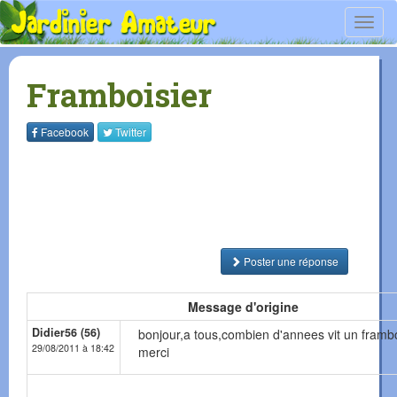
Toggl
navig
Framboisier
Facebook
Twitter
Poster une réponse
Message d'origine
Didier56 (56)
bonjour,a tous,combien d'annees vit un frambo
29/08/2011 à 18:42
merci