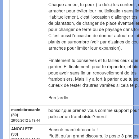
Chaque année, tu peux (tu dois) les contenir,
arracher pour éviter leur multiplication sans fin
Habituellement, c'est l'occasion d'allonger tes 
de plantation, de changer de place éventuell
pour changer de terre ou de paysage dans ton
C 'est aussi l'occasion de donner autour de to
plants en surnombre (voir par dizaines de ceu
arraches pour limiter leur expansion).
Finalement tu conserves et tu tailles ceux que
garder. Et finalement, pour te répondre, et bie
peux avoir sans fin un renouvellement de tes
framboisiers. Mais il y a fort à parier que tu s
curieux de tester d'autres variétés si cela te pla
Bon jardin
mamiebrocante
bonsoir,que prenez vous comme support pour
(59)
palisser un framboisier?merci
28/03/2012 à 19:44
ANOCLETE
Bonsoir mamiebrocante !
(33)
Plutôt qu'un grand discours, je poste 3 photos