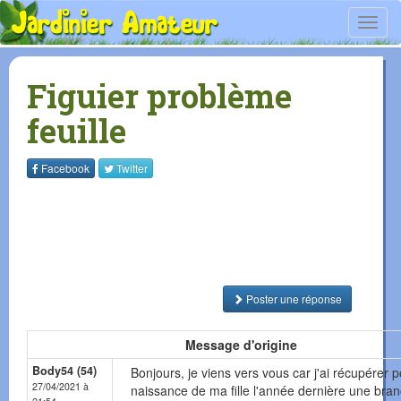
Toggl
navig
Figuier problème
feuille
Facebook
Twitter
Poster une réponse
Message d'origine
Body54 (54)
Bonjours, je viens vers vous car j'ai récupérer p
27/04/2021 à
naissance de ma fille l'année dernière une bra