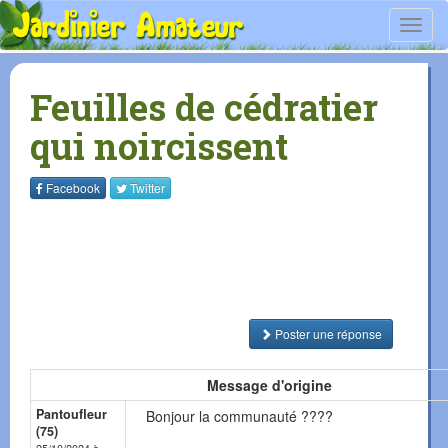
Toggl
navig
Feuilles de cédratier
qui noircissent
Facebook
Twitter
Poster une réponse
Message d'origine
Pantoufleur
Bonjour la communauté ????
(75)