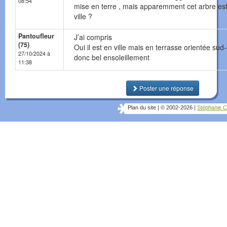
08:54
mise en terre , mais apparemment cet arbre es
ville ?
Pantoufleur
J’ai compris
(75)
Oui il est en ville mais en terrasse orientée sud-
27/10/2024 à
donc bel ensoleillement
11:38
Poster une réponse
Plan du site
|
© 2002-2026
|
Stéphanie C