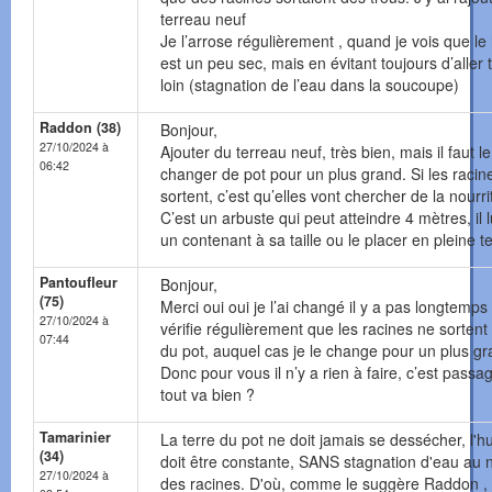
terreau neuf
Je l’arrose régulièrement , quand je vois que le
est un peu sec, mais en évitant toujours d’aller 
loin (stagnation de l’eau dans la soucoupe)
Raddon (38)
Bonjour,
27/10/2024 à
Ajouter du terreau neuf, très bien, mais il faut le
06:42
changer de pot pour un plus grand. Si les racin
sortent, c’est qu’elles vont chercher de la nourri
C’est un arbuste qui peut atteindre 4 mètres, il l
un contenant à sa taille ou le placer en pleine te
Pantoufleur
Bonjour,
(75)
Merci oui oui je l’ai changé il y a pas longtemps 
27/10/2024 à
vérifie régulièrement que les racines ne sortent
07:44
du pot, auquel cas je le change pour un plus g
Donc pour vous il n’y a rien à faire, c’est passag
tout va bien ?
Tamarinier
La terre du pot ne doit jamais se dessécher, l'h
(34)
doit être constante, SANS stagnation d'eau au 
27/10/2024 à
des racines. D'où, comme le suggère Raddon ,