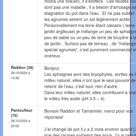
moins une fois/an), il s'étoffera . Ces feuilles no
sont pas une maladie , il a besoin d'arrosage s
stagnation du pot dans l'eau . Et ne pas oublier
les agrumes aiment un sol légèrement acide .
Personnellement ma terre étant calcaire ( terre
jardin argileuse) je mélange un peu de sphaign
peu de sable ou un peu de terre de bruyère à la
de jardin . Surtout pas de terreau , de "mélange
spécial agrumes", c'est purement commercial e
onéreux .
Raddon (38)
Bonjour,
26/10/2024 à
Les sphaignes sont des bryophytes, sorties de 
14:56
milieu naturel, elles n’ont que le seul pouvoir de
retenir de l’eau, c’est tout, rien d’autre.
Dans leur milieu naturel, elles contribuent à mai
le milieu très acide (pH 3,5 – 4).
Pantoufleur
Bonsoir Raddon et Tamarinier, merci pour vos
(75)
réponses!
26/10/2024 à
20:00
J’ai changé de pot il y a 2 mois environ quand j’
que des racines sortaient des trous. J’y ai rajou