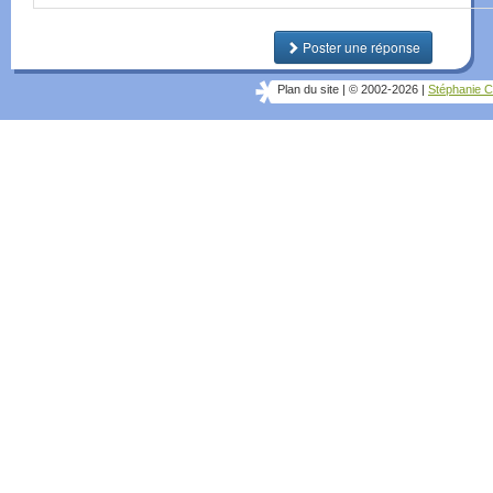
Poster une réponse
Plan du site
|
© 2002-2026
|
Stéphanie C