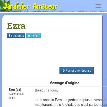
Toggl
navig
Ezra
Facebook
Twitter
Poster une réponse
Message d'origine
Ezra (83)
Bonjour à tous,
27/05/2026 à
08:53
Je m'appelle Ezra. Je jardine depuis environ 3
maintenant, mais je dirais que c'est surtout dep