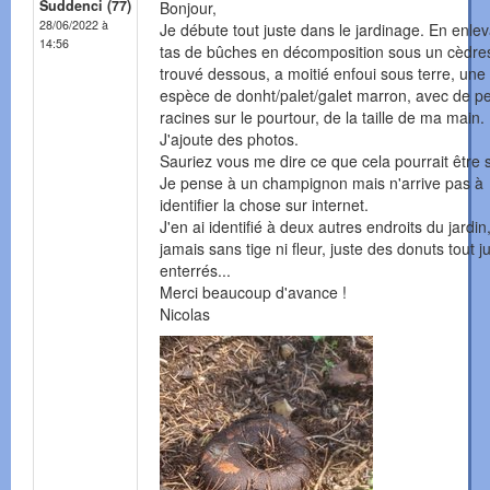
Suddenci (77)
Bonjour,
28/06/2022 à
Je débute tout juste dans le jardinage. En enle
14:56
tas de bûches en décomposition sous un cèdres 
trouvé dessous, a moitié enfoui sous terre, une
espèce de donht/palet/galet marron, avec de pe
racines sur le pourtour, de la taille de ma main.
J'ajoute des photos.
Sauriez vous me dire ce que cela pourrait être 
Je pense à un champignon mais n'arrive pas à
identifier la chose sur internet.
J'en ai identifié à deux autres endroits du jardin
jamais sans tige ni fleur, juste des donuts tout j
enterrés...
Merci beaucoup d'avance !
Nicolas