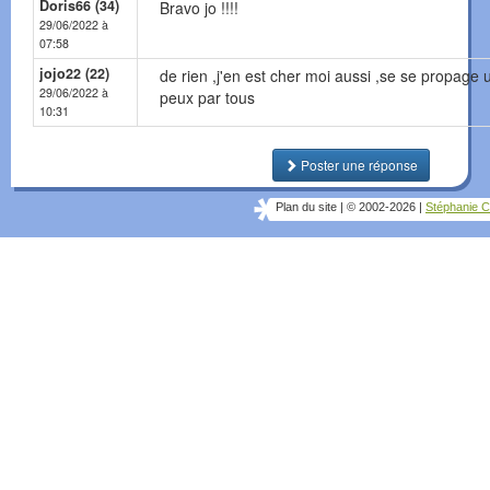
Doris66 (34)
Bravo jo !!!!
29/06/2022 à
07:58
jojo22 (22)
de rien ,j'en est cher moi aussi ,se se propage 
29/06/2022 à
peux par tous
10:31
Poster une réponse
Plan du site
|
© 2002-2026
|
Stéphanie C