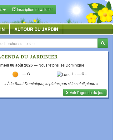
es
Inscription newsletter
IN
AUTOUR DU JARDIN
AGENDA DU JARDINIER
medi 08 août 2026
—
Nous fêtons les Dominique
L
—
C
L
-
—
C
-
« À la Saint-Dominique, te plains pas si le soleil pique »
Voir l'agenda du jour