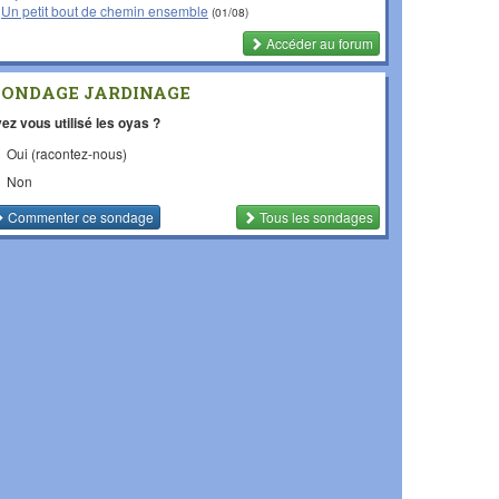
Un petit bout de chemin ensemble
(01/08)
Accéder au forum
SONDAGE JARDINAGE
ez vous utilisé les oyas ?
Oui (racontez-nous)
Non
Commenter
ce sondage
Tous les sondages