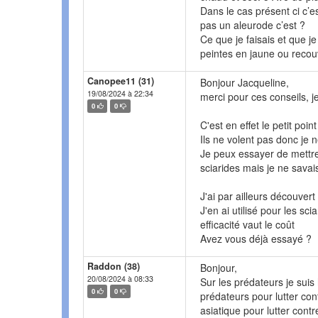
Dans le cas présent ci c’es
pas un aleurode c’est ?
Ce que je faisais et que j
peintes en jaune ou recouv
Canopee11 (31)
Bonjour Jacqueline,
19/08/2024 à 22:34
merci pour ces conseils, j
0
0
C'est en effet le petit poi
Ils ne volent pas donc je
Je peux essayer de mettre 
sciarides mais je ne savai
J'ai par ailleurs découver
J'en ai utilisé pour les sc
efficacité vaut le coût
Avez vous déjà essayé ?
Raddon (38)
Bonjour,
20/08/2024 à 08:33
Sur les prédateurs je suis 
0
0
prédateurs pour lutter cont
asiatique pour lutter cont