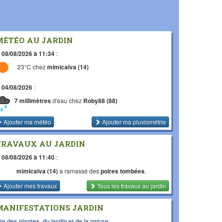
MÉTÉO AU JARDIN
e
08/08/2026 à 11:34
:
23°C chez
mimicalva (14)
e
04/08/2026
:
7 millimètres
d'eau chez
Roby88 (88)
Ajouter ma météo
Ajouter ma pluviométrie
TRAVAUX AU JARDIN
e
08/08/2026 à 11:40
:
mimicalva (14)
a ramassé des
poires tombées
.
Ajouter mes travaux
Tous les travaux
au jardin
MANIFESTATIONS JARDIN
te des plantes, du jardin et de la nature