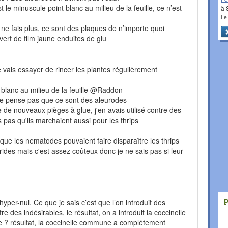
t le minuscule point blanc au milieu de la feuille, ce n’est
à 
Le
e ne fais plus, ce sont des plaques de n’importe quoi
ert de film jaune enduites de glu
e vais essayer de rincer les plantes régulièrement
nt blanc au milieu de la feuille @Raddon
 ne pense pas que ce sont des aleurodes
de nouveaux pièges à glue, j'en avais utilisé contre des
s pas qu'ils marchaient aussi pour les thrips
t que les nematodes pouvaient faire disparaître les thrips
iarides mais c'est assez coûteux donc je ne sais pas si leur
hyper-nul. Ce que je sais c’est que l’on introduit des
re des indésirables, le résultat, on a introduit la coccinelle
re ? résultat, la coccinelle commune a complétement