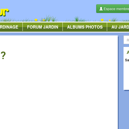
Espace membr
RDINAGE
FORUM
JARDIN
ALBUMS
PHOTOS
AU JARD
 ?
Sa