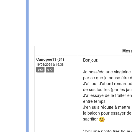
Mess
Canopee11 (31)
Bonjour,
19/08/2024 à 19:38
0
0
Je possède une vingtaine d
par ce que je pense être d
J'ai tout d'abord remarqué
de ses feuilles (parties ja
J'ai essayé de le traiter e
entre temps
J'en suis réduite à mett
le balcon pour essayer de 
sacrifier
Voici une photo très floue 