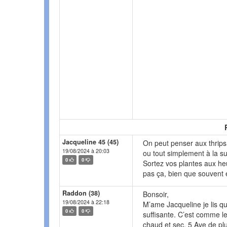
Jacqueline 45 (45)
On peut penser aux thrips
19/08/2024 à 20:03
ou tout simplement à la s
0
0
Sortez vos plantes aux heu
pas ça, bien que souvent
Raddon (38)
Bonsoir,
19/08/2024 à 22:18
M’ame Jacqueline je lis qu
0
0
suffisante. C’est comme l
chaud et sec. 5 Ave de plu