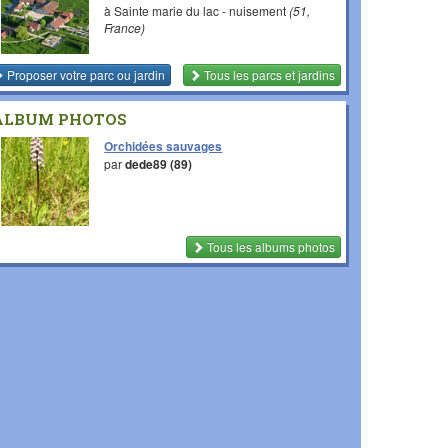
à Sainte marie du lac - nuisement
(51,
France)
Proposer votre parc ou jardin
Tous les parcs et jardins
ALBUM PHOTOS
Orchidées sauvages
par
dede89 (89)
Tous les albums photos