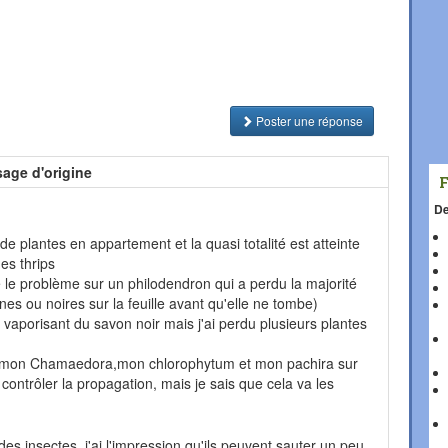
Poster une réponse
age d'origine
De
e plantes en appartement et la quasi totalité est atteinte
es thrips
 le problème sur un philodendron qui a perdu la majorité
unes ou noires sur la feuille avant qu'elle ne tombe)
n vaporisant du savon noir mais j'ai perdu plusieurs plantes
re mon Chamaedora,mon chlorophytum et mon pachira sur
contrôler la propagation, mais je sais que cela va les
des insectes, j'ai l'impression qu'ils peuvent sauter un peu