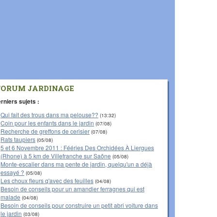
FORUM JARDINAGE
rniers sujets :
Qui fait des trous dans ma pelouse??
(13:32)
Coin pour les enfants dans le jardin
(07/08)
Recherche de greffons de cerisier
(07/08)
Rats taupiers
(05/08)
5 et 6 Novembre 2011 : Fééries Des Orchidées À Liergues
(Rhone) à 5 km de Villefranche sur Saône
(05/08)
Monte-escalier dans ma pente de jardin, quelqu'un a déjà
essayé ?
(05/08)
Les choux fleurs q'avec des feuilles
(04/08)
Besoin de conseils pour un amandier ferragnes qui est
malade
(04/08)
Besoin de conseils pour construire un petit abri voiture dans
le jardin
(03/08)