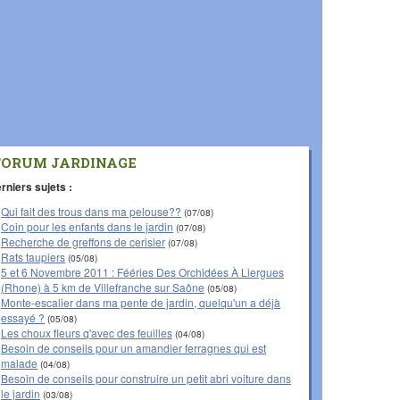
FORUM JARDINAGE
rniers sujets :
Qui fait des trous dans ma pelouse??
(07/08)
Coin pour les enfants dans le jardin
(07/08)
Recherche de greffons de cerisier
(07/08)
Rats taupiers
(05/08)
5 et 6 Novembre 2011 : Fééries Des Orchidées À Liergues
(Rhone) à 5 km de Villefranche sur Saône
(05/08)
Monte-escalier dans ma pente de jardin, quelqu'un a déjà
essayé ?
(05/08)
Les choux fleurs q'avec des feuilles
(04/08)
Besoin de conseils pour un amandier ferragnes qui est
malade
(04/08)
Besoin de conseils pour construire un petit abri voiture dans
le jardin
(03/08)