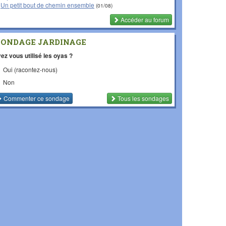
Un petit bout de chemin ensemble
(01/08)
Accéder au forum
SONDAGE JARDINAGE
ez vous utilisé les oyas ?
Oui (racontez-nous)
Non
Commenter
ce sondage
Tous les sondages