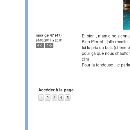
moa ge 47 (47)
Et bien , mamie ne s'ennu
24/06/2017 à 20:01
Bien Pierrot , jolie récolte
0
0
Ici le prix du bois (chêne 
pour ça que nous chauffons
clim
Pour la fendeuse , je parla
Accéder à la page
1
2
3
4
5