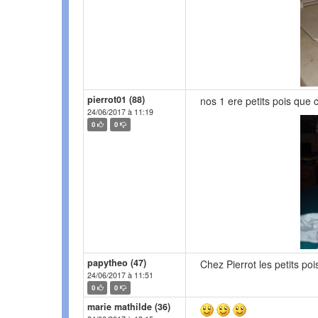
pierrot01 (88)
nos 1 ere petits pois que ce
24/06/2017 à 11:19
0
0
papytheo (47)
Chez Pierrot les petits pois 
24/06/2017 à 11:51
0
0
marie mathilde (36)