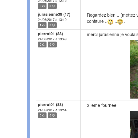
24/06/2017 à 12:15
0
0
jurasienne39 (17)
Regardez bien .. (mettez vo
24/06/2017 à 13:10
confiture ..
..
..
1
0
pierrot01 (88)
merci jurasienne je voulais
24/06/2017 à 13:49
0
0
pierrot01 (88)
2 ieme fournee
24/06/2017 à 19:54
0
0