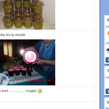
L
la fini la recolte
L
L
sont ................ rouges
Fê