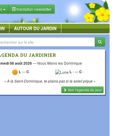
es
Inscription newsletter
IN
AUTOUR DU JARDIN
AGENDA DU JARDINIER
medi 08 août 2026
—
Nous fêtons les Dominique
L
—
C
L
-
—
C
-
« À la Saint-Dominique, te plains pas si le soleil pique »
Voir l'agenda du jour