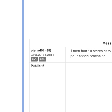
Mess
pierrot01 (88)
il men faut 10 steres et to
23/06/2017 à 21:51
pour annee prochaine
0
0
Publicité