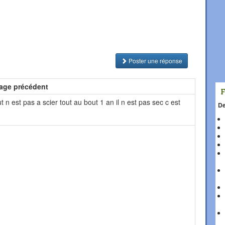
Poster une réponse
age précédent
ut n est pas a scier tout au bout 1 an il n est pas sec c est
De