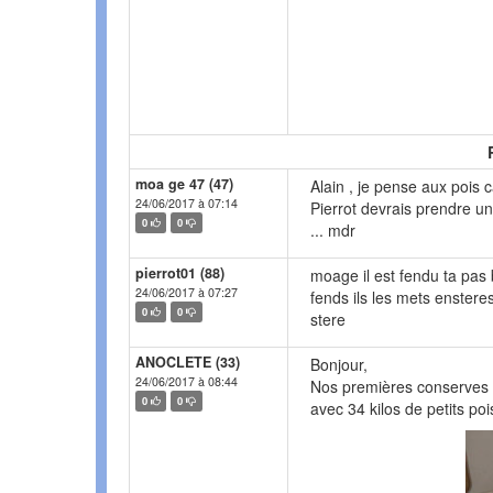
moa ge 47 (47)
Alain , je pense aux pois 
24/06/2017 à 07:14
Pierrot devrais prendre un
0
0
... mdr
pierrot01 (88)
moage il est fendu ta pas
24/06/2017 à 07:27
fends ils les mets enster
0
0
stere
ANOCLETE (33)
Bonjour,
24/06/2017 à 08:44
Nos premières conserves d
0
0
avec 34 kilos de petits poi