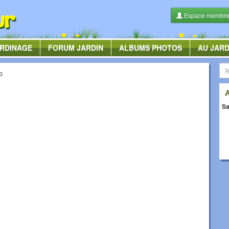
Espace membr
RDINAGE
FORUM
JARDIN
ALBUMS
PHOTOS
AU JARD
3
Sa