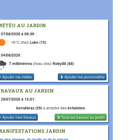
MÉTÉO AU JARDIN
e
07/08/2026 à 09:36
:
16°C chez
Luke (15)
e
04/08/2026
:
7 millimètres
d'eau chez
Roby88 (88)
Ajouter ma météo
Ajouter ma pluviométrie
TRAVAUX AU JARDIN
e
29/07/2026 à 15:01
:
kernébraz (29)
a arraché des
échalotes
.
Ajouter mes travaux
Tous les travaux
au jardin
MANIFESTATIONS JARDIN
te des plantes, du jardin et de la nature