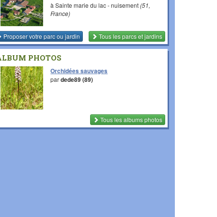
à Sainte marie du lac - nuisement
(51,
France)
Proposer votre parc ou jardin
Tous les parcs et jardins
ALBUM PHOTOS
Orchidées sauvages
par
dede89 (89)
Tous les albums photos