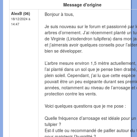
Message d'origine
AlexB (06)
Bonjour à tous,
18/12/2024 à
14:47
Je suis nouveau sur le forum et passionné par 
arbres d’ornement. J’ai récemment planté un tul
de Virginie (Liriodendron tulipifera) dans mon ja
et j’aimerais avoir quelques conseils pour l’aide
bien se développer.
L’arbre mesure environ 1,5 mètre actuellement, 
l’ai planté dans un sol que je pense bien drainé
plein soleil. Cependant, j’ai lu que cette espèce
pouvait être un peu exigeante durant ses premi
années, notamment au niveau de l’arrosage et 
protection contre les vents.
Voici quelques questions que je me pose :
Quelle fréquence d’arrosage est idéale pour un
tulipier ?
Est-il utile ou recommandé de pailler autour du 
pour maintenir l’humidité ?