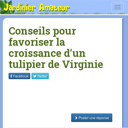
Toggl
navig
Conseils pour
favoriser la
croissance d’un
tulipier de Virginie
Facebook
Twitter
Poster une réponse