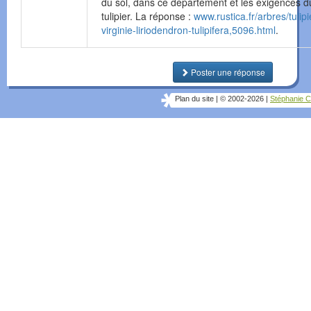
du sol, dans ce département et les exigences d
tulipier. La réponse :
www.rustica.fr/arbres/tulipi
virginie-liriodendron-tulipifera,5096.html
.
Poster une réponse
Plan du site
|
© 2002-2026
|
Stéphanie C