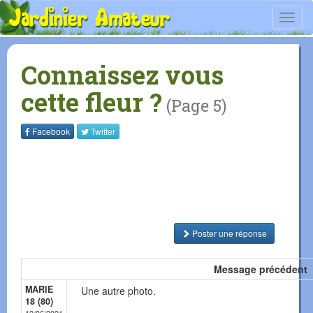
Toggl
navig
Connaissez vous
cette fleur ?
(Page 5)
Facebook
Twitter
Poster une réponse
Message précédent
MARIE
Une autre photo.
18 (80)