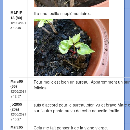
MARIE
Il a une feuille supplémentaire..
18 (80)
12/06/2021
à 12:45
Marc65
Pour moi c'est bien un sureau. Apparemment un surea
(65)
folioles.
12/06/2021
à 12:57
jo2855
suis d'accord pour le sureau,bien vu et bravo Marc 
(20a)
sur l'autre photo au vu de cette nouvelle feuille
12/06/2021
à 13:27
Marc65
Cela me fait penser à de la vigne vierge.