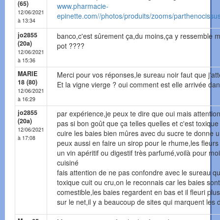
(65)
www.pharmacie-
12/06/2021
epinette.com//photos/produits/zooms/parthenociss
à 13:34
jo2855
banco,c'est sûrement ça,du moins,ça y ressemble ma
(20a)
pot ????
12/06/2021
à 15:36
MARIE
Merci pour vos réponses,le sureau noir faut que j'att
18 (80)
Et la vigne vierge ? oui comment est elle arrivée dan
12/06/2021
à 16:29
jo2855
par expérience,je peux te dire que oui mais attention
(20a)
pas si bon goût que ça telles quelles et c'est toxique
12/06/2021
cuire les baies bien mûres avec du sucre te donne un
à 17:08
peux aussi en faire un sirop pour le rhume,les fleurs
un vin apéritif ou digestif très parfumé,voilà pour mo
cuisiné
fais attention de ne pas confondre avec le sureau qu
toxique cuit ou cru,on le reconnais car les baies sont
comestible,les baies regardent en bas et il fleuri plus
sur le net,il y a beaucoup de sites qui marquent les 