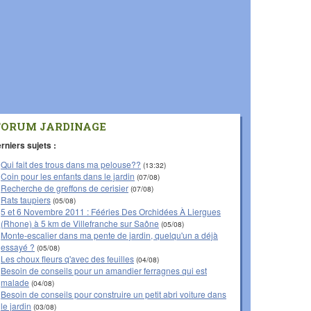
FORUM JARDINAGE
rniers sujets :
Qui fait des trous dans ma pelouse??
(13:32)
Coin pour les enfants dans le jardin
(07/08)
Recherche de greffons de cerisier
(07/08)
Rats taupiers
(05/08)
5 et 6 Novembre 2011 : Fééries Des Orchidées À Liergues
(Rhone) à 5 km de Villefranche sur Saône
(05/08)
Monte-escalier dans ma pente de jardin, quelqu'un a déjà
essayé ?
(05/08)
Les choux fleurs q'avec des feuilles
(04/08)
Besoin de conseils pour un amandier ferragnes qui est
malade
(04/08)
Besoin de conseils pour construire un petit abri voiture dans
le jardin
(03/08)