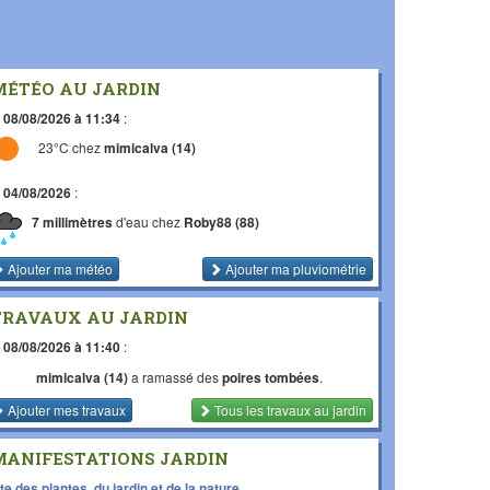
MÉTÉO AU JARDIN
e
08/08/2026 à 11:34
:
23°C chez
mimicalva (14)
e
04/08/2026
:
7 millimètres
d'eau chez
Roby88 (88)
Ajouter ma météo
Ajouter ma pluviométrie
TRAVAUX AU JARDIN
e
08/08/2026 à 11:40
:
mimicalva (14)
a ramassé des
poires tombées
.
Ajouter mes travaux
Tous les travaux
au jardin
MANIFESTATIONS JARDIN
te des plantes, du jardin et de la nature