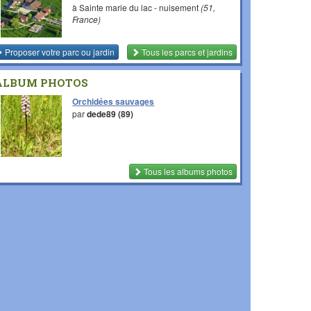
à Sainte marie du lac - nuisement
(51,
France)
Proposer votre parc ou jardin
Tous les parcs et jardins
ALBUM PHOTOS
Orchidées sauvages
par
dede89 (89)
Tous les albums photos