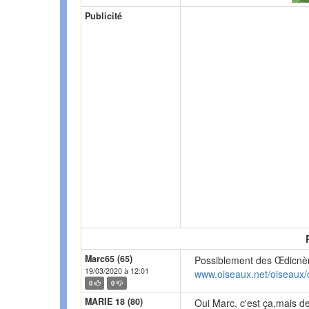
Publicité
Marc65 (65)
Possiblement des Œdicnèm
19/03/2020 à 12:01
www.oiseaux.net/oiseaux/
0
0
MARIE 18 (80)
Oui Marc, c'est ça,mais de