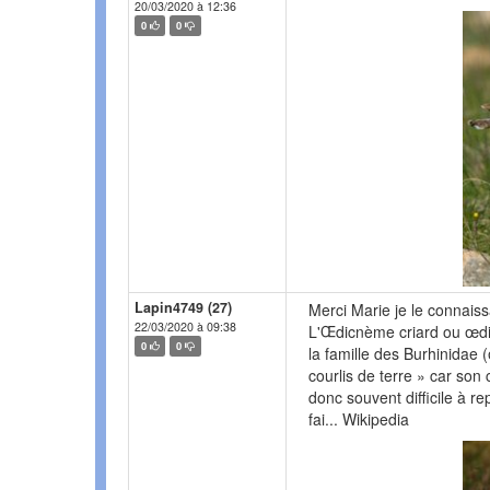
20/03/2020 à 12:36
0
0
Lapin4749 (27)
Merci Marie je le connais
22/03/2020 à 09:38
L'Œdicnème criard ou œdi
0
0
la famille des Burhinidae
courlis de terre » car son 
donc souvent difficile à rep
fai... Wikipedia