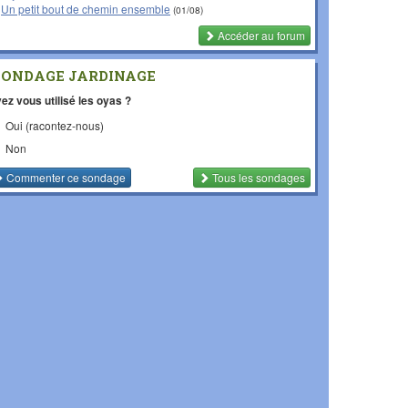
Un petit bout de chemin ensemble
(01/08)
Accéder au forum
SONDAGE JARDINAGE
ez vous utilisé les oyas ?
Oui (racontez-nous)
Non
Commenter
ce sondage
Tous les sondages