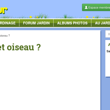
Espace membr
RDINAGE
FORUM
JARDIN
ALBUMS
PHOTOS
AU JARD
oiseau ?
t oiseau ?
Sa