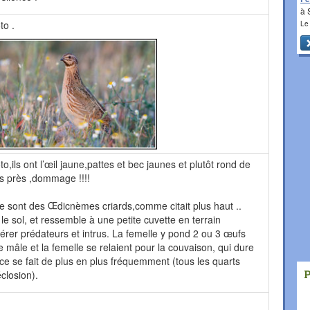
à 
Le
to .
o,ils ont l’œil jaune,pattes et bec jaunes et plutôt rond de
lus près ,dommage !!!!
.Ce sont des Œdicnèmes criards,comme citait plus haut ..
le sol, et ressemble à une petite cuvette en terrain
rer prédateurs et intrus. La femelle y pond 2 ou 3 œufs
e mâle et la femelle se relaient pour la couvaison, qui dure
ance se fait de plus en plus fréquemment (tous les quarts
closion).