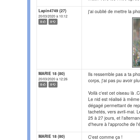
Lapin4749 (27)
j'ai oublié de mettre la pho
20/03/2020 à 10:12
0
0
MARIE 18 (80)
Ils ressemble pas a ta phot
20/03/2020 à 12:26
corps, j'ai pas pu avoir p
0
0
Voilà c'est cet oiseau là 
Le nid est réalisé à même 
dégagé permettant de repé
tachetés, vers avril-mai. L
25 à 27 jours, et l'altern
d'heure à l'approche de l'é
MARIE 18 (80)
C'est comme ça !