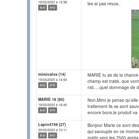
19/03/2020 à 13:38
les ai pas revus..
0
0
mimicalva (14)
MARIE tu as de la chance d
19/03/2020 à 14:54
champ est traité, que vont 
0
0
nid.....quel dommage de d
MARIE 18 (80)
Non,Mimi je pense qu'ell
19/03/2020 à 16:40
traitement ils se sont sauv
0
0
encore bons,le produit va p
Lapin4749 (27)
Bonjour Marie ce sont des
20/03/2020 à 10:11
qui sacouple en ce moment 
0
0
matin vers les 7h00 après 