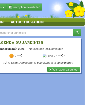
es
Inscription newsletter
IN
AUTOUR DU JARDIN
AGENDA DU JARDINIER
medi 08 août 2026
—
Nous fêtons les Dominique
L
—
C
L
-
—
C
-
« À la Saint-Dominique, te plains pas si le soleil pique »
Voir l'agenda du jour