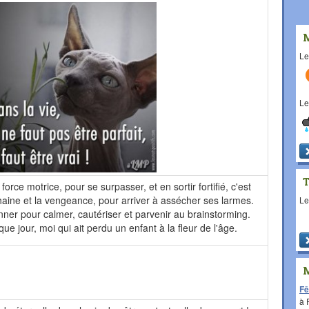
L
L
orce motrice, pour se surpasser, et en sortir fortifié, c'est
a haine et la vengeance, pour arriver à assécher ses larmes.
L
onner pour calmer, cautériser et parvenir au brainstorming.
e jour, moi qui ait perdu un enfant à la fleur de l'âge.
Fê
à