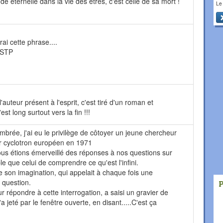
de éternelle dans la vie des êtres, c'est celle de sa mort !
Le
ai cette phrase....
 STP
'auteur présent à l'esprit, c'est tiré d'un roman et
'est long surtout vers la fin !!!
brée, j'ai eu le privilège de côtoyer un jeune chercheur
er cyclotron européen en 1971
 étions émerveillé des réponses à nos questions sur
le que celui de comprendre ce qu'est l'infini.
e son imagination, qui appelait à chaque fois une
e question.
r répondre à cette interrogation, a saisi un gravier de
 jeté par le fenêtre ouverte, en disant.....C'est ça