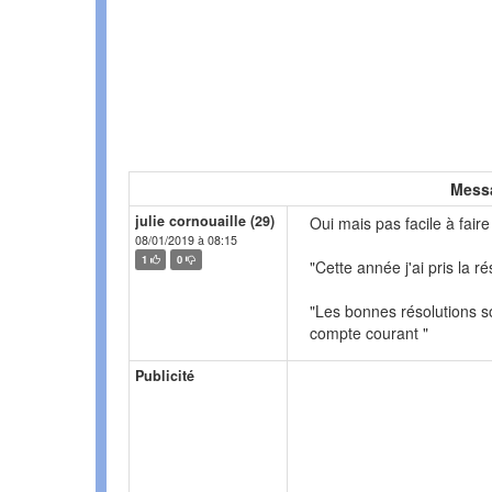
Mess
julie cornouaille (29)
Oui mais pas facile à fair
08/01/2019 à 08:15
1
0
"Cette année j'ai pris la rés
"Les bonnes résolutions s
compte courant "
Publicité