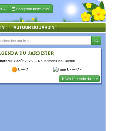
es
Inscription newsletter
IN
AUTOUR DU JARDIN
AGENDA DU JARDINIER
ndredi 07 août 2026
—
Nous fêtons les Gaetan
L
—
C
L
-
—
C
-
Voir l'agenda du jour