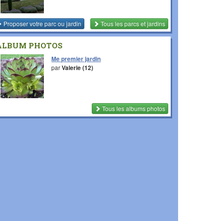
Proposer votre parc ou jardin
Tous les parcs et jardins
ALBUM PHOTOS
Me premier jardin
par
Valerie (12)
Tous les albums photos