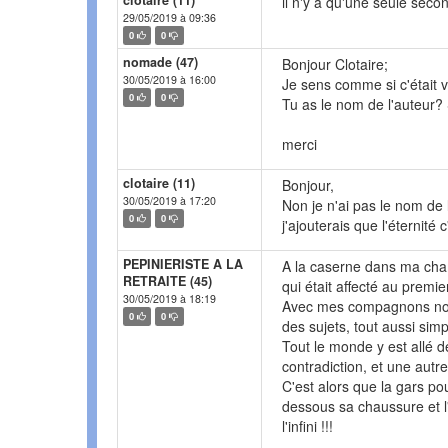
clotaire (11)
il n'y a qu'une seule secon
29/05/2019 à 09:36
0
0
nomade (47)
Bonjour Clotaire;
30/05/2019 à 16:00
Je sens comme si c'était vr
0
0
Tu as le nom de l'auteur?
merci
clotaire (11)
Bonjour,
30/05/2019 à 17:20
Non je n'ai pas le nom de l
0
0
j'ajouterais que l'éternité c
PEPINIERISTE A LA
A la caserne dans ma cham
RETRAITE (45)
qui était affecté au premi
30/05/2019 à 18:19
Avec mes compagnons nous
0
0
des sujets, tout aussi simp
Tout le monde y est allé d
contradiction, et une autr
C'est alors que la gars pou
dessous sa chaussure et l'a
l'infini !!!