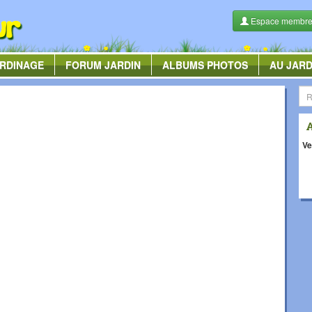
Espace membr
RDINAGE
FORUM
JARDIN
ALBUMS
PHOTOS
AU JARD
Ve