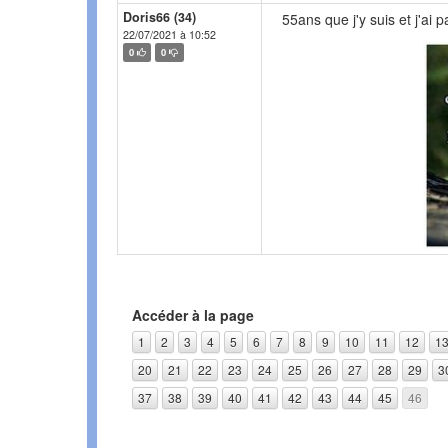
Doris66 (34)
55ans que j'y suis et j'ai 
22/07/2021 à 10:52
0
0
Accéder à la page
1
2
3
4
5
6
7
8
9
10
11
12
1
20
21
22
23
24
25
26
27
28
29
3
37
38
39
40
41
42
43
44
45
46