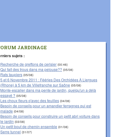
FORUM JARDINAGE
rniers sujets :
Recherche de greffons de cerisier
(00:46)
Qui fait des trous dans ma pelouse??
(05/08)
Rats taupiers
(05/08)
5 et 6 Novembre 2011 : Fééries Des Orchidées À Liergues
(Rhone) à 5 km de Villefranche sur Saône
(05/08)
Monte-escalier dans ma pente de jardin, quelqu'un a déjà
essayé ?
(05/08)
Les choux fleurs q'avec des feuilles
(04/08)
Besoin de conseils pour un amandier ferragnes qui est
malade
(04/08)
Besoin de conseils pour construire un petit abri voiture dans
le jardin
(03/08)
Un petit bout de chemin ensemble
(01/08)
Serre tunnel
(31/07)