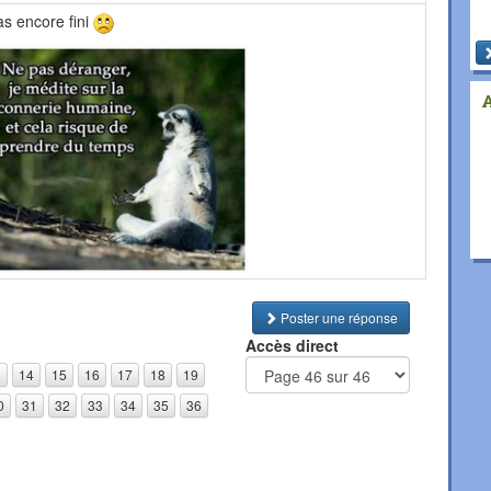
pas encore fini
Poster une réponse
Accès direct
3
14
15
16
17
18
19
0
31
32
33
34
35
36