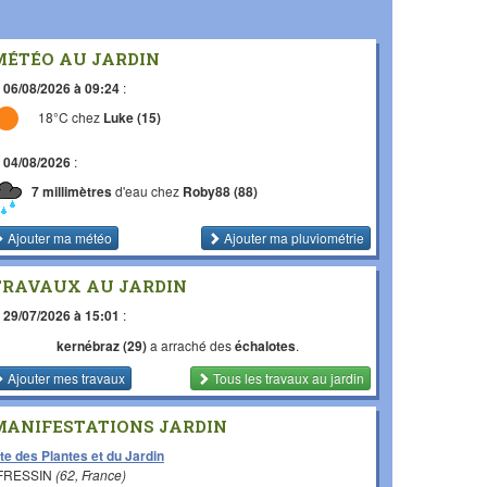
MÉTÉO AU JARDIN
e
06/08/2026 à 09:24
:
18°C chez
Luke (15)
e
04/08/2026
:
7 millimètres
d'eau chez
Roby88 (88)
Ajouter ma météo
Ajouter ma pluviométrie
TRAVAUX AU JARDIN
e
29/07/2026 à 15:01
:
kernébraz (29)
a arraché des
échalotes
.
Ajouter mes travaux
Tous les travaux
au jardin
MANIFESTATIONS JARDIN
te des Plantes et du Jardin
 FRESSIN
(62, France)