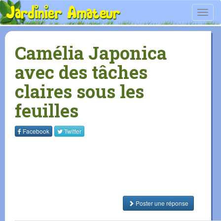
Toggl
navig
Camélia Japonica
avec des tâches
claires sous les
feuilles
Facebook
Twitter
Poster une réponse