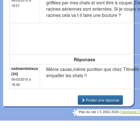
06/03/2010 à
griffées par mes chats et vont être à couper. D
18:21
racines aériennes sont enterrées. Si je coupe 
racines cela va t-il faire une bouture ?
Réponses
netmentmieux
Même cause,même punition que chez Titine89 i
(34)
empailler les chats !!
06/03/2010 à
18:49
Poster une réponse
Plan du site
|
© 2002-2026
|
Stéphanie C