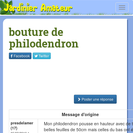
Toggl
navig
bouture de
philodendron
Facebook
Twitter
Poster une réponse
Message d'origine
presdelamer
Mon philodendron pousse en hauteur avec de t
(17)
belles feuilles de 50cm mais celles du bas ont 