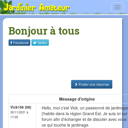
Toggl
navig
Bonjour à tous
Facebook
Twitter
Poster une réponse
Message d'origine
Vick156 (08)
Hello, moi c'est Vick, un passionné de jardinage
30/11/2021 à
j'habite dans la région Grand Est. Je suis ici sur
17:05
forum afin d'échanger et de discuter avec vous 
ce qui touche le jardinage.