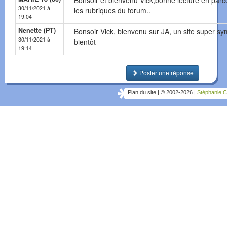
Bonsoir et bienvenu Vick,bonne lecture en parc
30/11/2021 à
les rubriques du forum..
19:04
Nenette (PT)
Bonsoir Vick, bienvenu sur JA, un site super sy
30/11/2021 à
bientôt
19:14
Poster une réponse
Plan du site
|
© 2002-2026
|
Stéphanie C