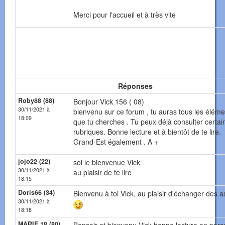
Merci pour l'accueil et à très vite
Réponses
Roby88 (88)
Bonjour Vick 156 ( 08)
30/11/2021 à
bienvenu sur ce forum , tu auras tous les éléme
18:09
que tu cherches . Tu peux déjà consulter certai
rubriques. Bonne lecture et à bientôt de te lire.
Grand-Est également . A +
jojo22 (22)
soi le bienvenue Vick
30/11/2021 à
au plaisir de te lire
18:15
Doris66 (34)
Bienvenu à toi Vick, au plaisir d'échanger des 
30/11/2021 à
18:18
MARIE 18 (80)