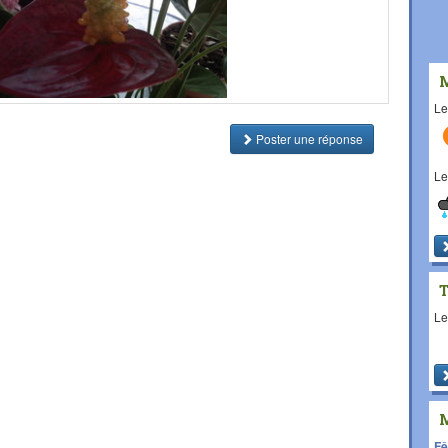
L
Poster une réponse
L
L
Fê