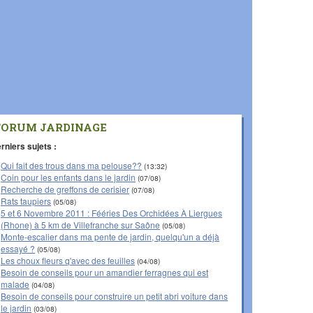
FORUM JARDINAGE
rniers sujets :
Qui fait des trous dans ma pelouse??
(13:32)
Coin pour les enfants dans le jardin
(07/08)
Recherche de greffons de cerisier
(07/08)
Rats taupiers
(05/08)
5 et 6 Novembre 2011 : Fééries Des Orchidées À Liergues
(Rhone) à 5 km de Villefranche sur Saône
(05/08)
Monte-escalier dans ma pente de jardin, quelqu'un a déjà
essayé ?
(05/08)
Les choux fleurs q'avec des feuilles
(04/08)
Besoin de conseils pour un amandier ferragnes qui est
malade
(04/08)
Besoin de conseils pour construire un petit abri voiture dans
le jardin
(03/08)