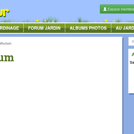
Espace membr
RDINAGE
FORUM
JARDIN
ALBUMS
PHOTOS
AU JARD
nthurium
ium
Sa