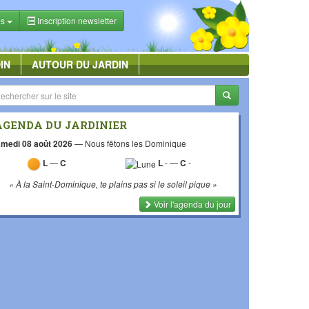
es
Inscription newsletter
IN
AUTOUR DU JARDIN
AGENDA DU JARDINIER
medi 08 août 2026
—
Nous fêtons les Dominique
L
—
C
L
-
—
C
-
« À la Saint-Dominique, te plains pas si le soleil pique »
Voir l'agenda du jour