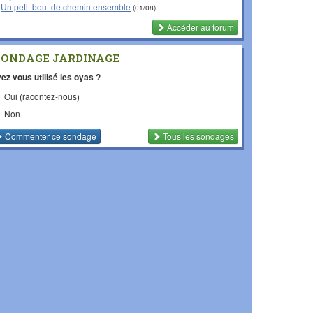
Un petit bout de chemin ensemble
(01/08)
Accéder au forum
SONDAGE JARDINAGE
ez vous utilisé les oyas ?
Oui (racontez-nous)
Non
Commenter
ce sondage
Tous les sondages