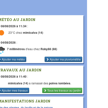
MÉTÉO AU JARDIN
e
08/08/2026 à 11:34
:
23°C chez
mimicalva (14)
e
04/08/2026
:
7 millimètres
d'eau chez
Roby88 (88)
Ajouter ma météo
Ajouter ma pluviométrie
TRAVAUX AU JARDIN
e
08/08/2026 à 11:40
:
mimicalva (14)
a ramassé des
poires tombées
.
Ajouter mes travaux
Tous les travaux
au jardin
MANIFESTATIONS JARDIN
te des plantes, du jardin et de la nature