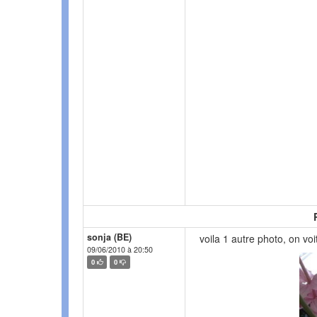
sonja (BE)
voila 1 autre photo, on vo
09/06/2010 à 20:50
0
0