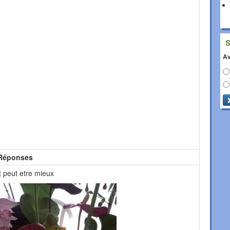
Av
Réponses
it peut etre mieux