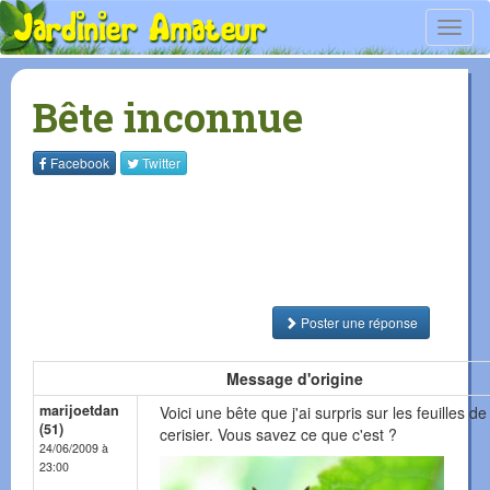
Toggl
navig
Bête inconnue
Facebook
Twitter
Poster une réponse
Message d'origine
marijoetdan
Voici une bête que j'ai surpris sur les feuilles d
(51)
cerisier. Vous savez ce que c'est ?
24/06/2009 à
23:00