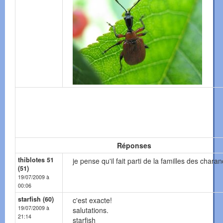
Réponses
thiblotes 51
je pense qu'il fait parti de la familles des chara
(51)
19/07/2009 à
00:06
starfish (60)
c'est exacte!
19/07/2009 à
salutations.
21:14
starfish