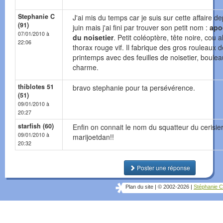
Stephanie C
J'ai mis du temps car je suis sur cette affaire de
(91)
juin mais j'ai fini par trouver son petit nom :
apo
07/01/2010 à
du noisetier
. Petit coléoptère, tête noire, cou a
22:06
thorax rouge vif. Il fabrique des gros rouleaux d
printemps avec des feuilles de noisetier, boule
charme.
thiblotes 51
bravo stephanie pour ta persévérence.
(51)
09/01/2010 à
20:27
starfish (60)
Enfin on connait le nom du squatteur du cerisie
09/01/2010 à
marijoetdan!!
20:32
Poster une réponse
Plan du site
|
© 2002-2026
|
Stéphanie C