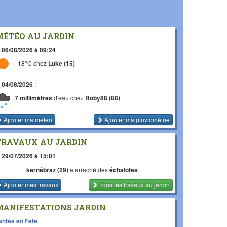
MÉTÉO AU JARDIN
e
06/08/2026 à 09:24
:
18°C chez
Luke (15)
e
04/08/2026
:
7 millimètres
d'eau chez
Roby88 (88)
Ajouter ma météo
Ajouter ma pluviométrie
TRAVAUX AU JARDIN
e
29/07/2026 à 15:01
:
kernébraz (29)
a arraché des
échalotes
.
Ajouter mes travaux
Tous les travaux
au jardin
MANIFESTATIONS JARDIN
antes en Fête