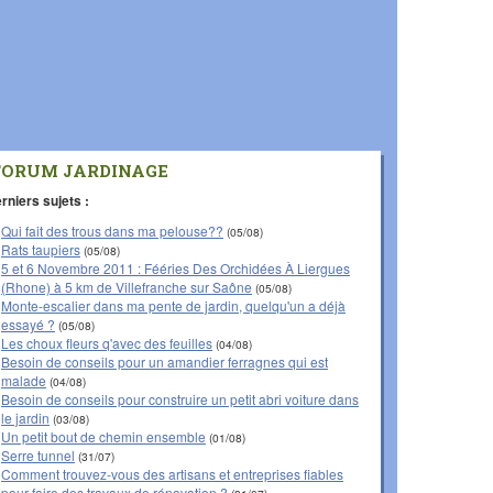
FORUM JARDINAGE
rniers sujets :
Qui fait des trous dans ma pelouse??
(05/08)
Rats taupiers
(05/08)
5 et 6 Novembre 2011 : Fééries Des Orchidées À Liergues
(Rhone) à 5 km de Villefranche sur Saône
(05/08)
Monte-escalier dans ma pente de jardin, quelqu'un a déjà
essayé ?
(05/08)
Les choux fleurs q'avec des feuilles
(04/08)
Besoin de conseils pour un amandier ferragnes qui est
malade
(04/08)
Besoin de conseils pour construire un petit abri voiture dans
le jardin
(03/08)
Un petit bout de chemin ensemble
(01/08)
Serre tunnel
(31/07)
Comment trouvez-vous des artisans et entreprises fiables
pour faire des travaux de rénovation ?