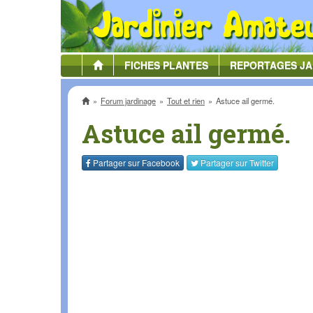
FICHES
PLANTES
REPORTAGES
JA
Accueil
Forum jardinage
Tout et rien
Astuce ail germé.
Astuce ail germé.
Partager sur
Facebook
Partager sur
Twitter