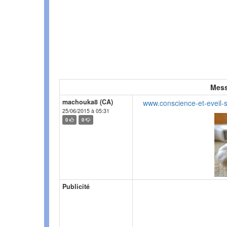
Mess
machouka8 (CA)
www.conscience-et-eveil-sp
25/06/2015 à 05:31
0
0
Publicité