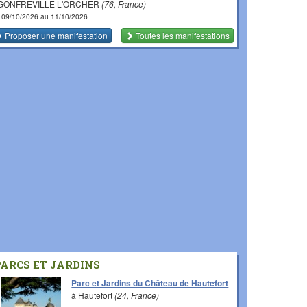
 GONFREVILLE L'ORCHER
(76, France)
 09/10/2026 au 11/10/2026
Proposer une manifestation
Toutes les manifestations
PARCS ET JARDINS
Parc et Jardins du Château de Hautefort
à Hautefort
(24, France)