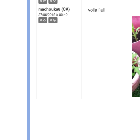
0
0
machouka8 (CA)
voila l'ail
27/06/2015 à 00:40
0
0