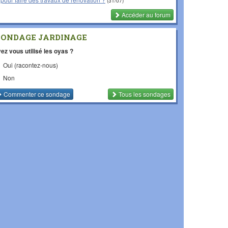
(31/07)
Accéder au forum
SONDAGE JARDINAGE
ez vous utilisé les oyas ?
Oui (racontez-nous)
Non
Commenter
ce sondage
Tous les sondages