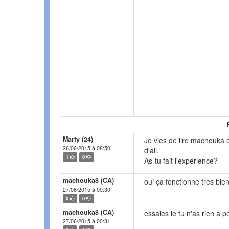
Marty (24)
Je vies de lire machouka et
26/06/2015 à 08:50
d'ail.
1
0
As-tu fait l'experience?
machouka8 (CA)
oui ça fonctionne très bien
27/06/2015 à 00:30
0
0
machouka8 (CA)
essaies le tu n'as rien a 
27/06/2015 à 00:31