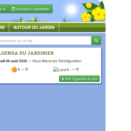
es
Inscription newsletter
IN
AUTOUR DU JARDIN
AGENDA DU JARDINIER
udi 06 août 2026
—
Nous fêtons les Transfiguration
L
—
C
L
-
—
C
-
Voir l'agenda du jour