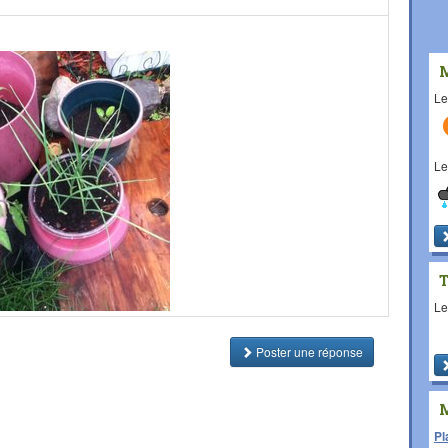
L
L
L
Poster une réponse
Pl