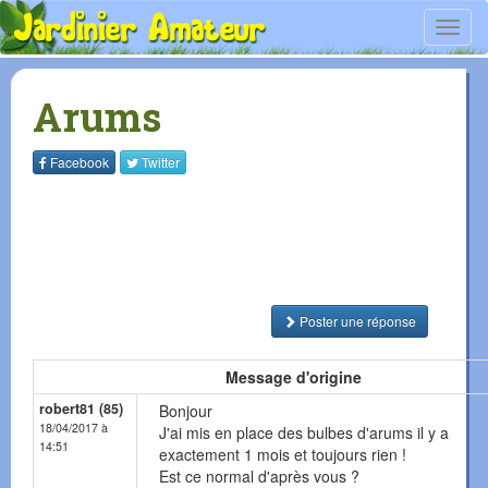
Toggl
navig
Arums
Facebook
Twitter
Poster une réponse
Message d'origine
robert81 (85)
Bonjour
18/04/2017 à
J'ai mis en place des bulbes d'arums il y a
14:51
exactement 1 mois et toujours rien !
Est ce normal d'après vous ?