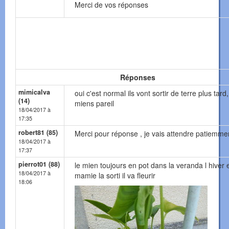
Merci de vos réponses
Réponses
mimicalva
oui c'est normal ils vont sortir de terre plus tard,
(14)
miens pareil
18/04/2017 à
17:35
robert81 (85)
Merci pour réponse , je vais attendre patiemme
18/04/2017 à
17:37
pierrot01 (88)
le mien toujours en pot dans la veranda l hiver e
18/04/2017 à
mamie la sorti il va fleurir
18:06