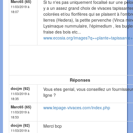
Marc65 (65)
Si tu n'es pas uniquement focalisé sur une pelou
11/03/2019 à
y a un assez grand choix de vivaces tapissante
18:07
colorées et/ou florifères qui se plaisent à l'ombr
lierres (Hedera), la petite pervenche (Vinca mino
Lysimaque nummulaire, l'épimedium , les bugles
fraise des bois etc...
www.ecosia.org/images?q=+plante+tapissante
Réponses
docjm (92)
Vous etes genial, vous conseillez un fournisseu
11/03/2019 à
ligne ?
18:35
Marc65 (65)
www.lepage-vivaces.com/index.php
11/03/2019 à
18:53
docjm (92)
Merci bcp
11/03/2019 à