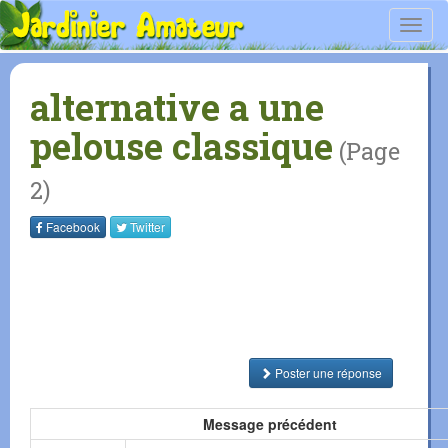
Toggl
navig
alternative a une
pelouse classique
(Page
2)
Facebook
Twitter
Poster une réponse
Message précédent