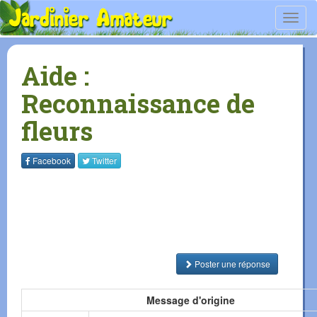
Toggl
navig
Aide :
Reconnaissance de
fleurs
Facebook
Twitter
Poster une réponse
Message d'origine