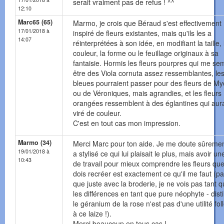
serait vraiment pas de refus ! ^^
12:10
Marc65 (65)
Marmo, je crois que Béraud s'est effectivement
17/01/2018 à
inspiré de fleurs existantes, mais qu'ils les a
14:07
réinterprétées à son idée, en modifiant la taille, 
couleur, la forme ou le feuillage originaux à sa
fantaisie. Hormis les fleurs pourpres qui me se
être des Viola cornuta assez ressemblantes, les 
bleues pourraient passer pour des fleurs de My
ou de Véroniques, mais agrandies, et les fleurs
orangées ressemblent à des églantines qui aur
viré de couleur.
C'est en tout cas mon impression.
Marmo (34)
Merci Marc pour ton aide. Je me doute sûrement
19/01/2018 à
a stylisé ce qui lui plaisait le plus, mais avoir u
10:43
de travail pour mieux comprendre les fleurs que
dois recréer est exactement ce qu'il me faut (p
que juste avec la broderie, je ne vois pas tant 
les différences en tant que pure néophyte - dist
le géranium de la rose n'est pas d'une utilité fol
à ce laize !).
Merci beaucoup en tous cas !