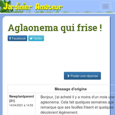
Toggl
navig
Aglaonema qui frise !
Facebook
Twitter
Poster une réponse
Message d'origine
Newplantparent
Bonjour, j'ai acheté il y a moins d'un mois une
(21)
aglaonema. Cela fait quelques semaines que 
14/04/2021 à 14:53
remarque que ses feuilles frisent et quelques
décolorent légèrement.