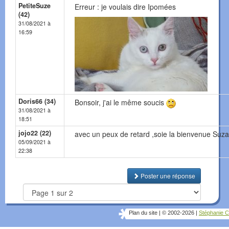
PetiteSuze
Erreur : je voulais dire Ipomées
(42)
31/08/2021 à
16:59
Doris66 (34)
Bonsoir, j'ai le même soucis
31/08/2021 à
18:51
jojo22 (22)
avec un peux de retard ,soie la bienvenue Suz
05/09/2021 à
22:38
Poster une réponse
Plan du site
|
© 2002-2026
|
Stéphanie C