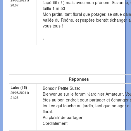
29/08/2021 à
l'apéritif ( ! ) mais avec mon prénom, Suzanne,
20:07
taille 1 m 53 !
Mon jardin, tant floral que potager, se situe dan
Vallée du Rhône, et j'espère bientôt échanger 
vous tous !
,
Réponses
Luke (15)
Bonsoir Petite Suze;
29/08/2021 à
Bienvenue sur le forum "Jardinier Amateur". Vo
21:23
êtes au bon endroit pour partager et échanger 
tout ce qui touche au jardin, tant que potager q
floral.
Au plaisir de partager
Cordialement