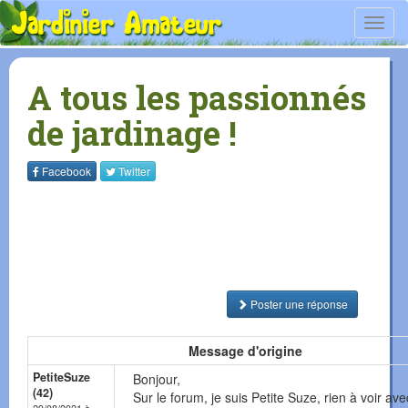
Toggl
navig
A tous les passionnés
de jardinage !
Facebook
Twitter
Poster une réponse
Message d'origine
PetiteSuze
Bonjour,
(42)
Sur le forum, je suis Petite Suze, rien à voir ave