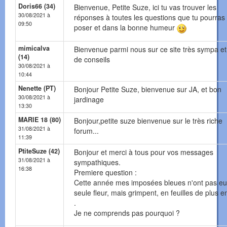
Doris66 (34)
Bienvenue, Petite Suze, ici tu vas trouver les
30/08/2021 à
réponses à toutes les questions que tu pourras 
09:50
poser et dans la bonne humeur
mimicalva
Bienvenue parmi nous sur ce site très sympa et
(14)
de conseils
30/08/2021 à
10:44
Nenette (PT)
Bonjour Petite Suze, bienvenue sur JA, et bon
30/08/2021 à
jardinage
13:30
MARIE 18 (80)
Bonjour,petite suze bienvenue sur le très riche
31/08/2021 à
forum...
11:39
PtiteSuze (42)
Bonjour et merci à tous pour vos messages
31/08/2021 à
sympathiques.
16:38
Premiere question :
Cette année mes imposées bleues n'ont pas e
seule fleur, mais grimpent, en feuilles de plus e
.
Je ne comprends pas pourquoi ?