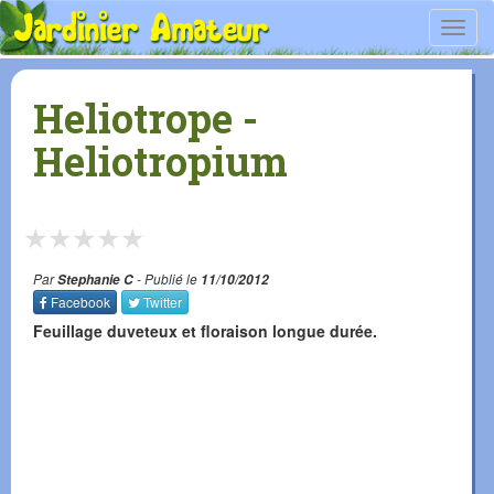
Toggl
navig
Heliotrope -
Heliotropium
★
★
★
★
★
Par
Stephanie C
- Publié le
11/10/2012
Facebook
Twitter
Feuillage duveteux et floraison longue durée.