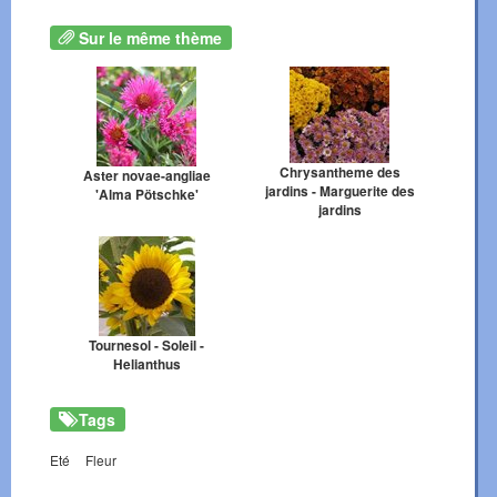
Sur le même thème
Chrysantheme des
Aster novae-angliae
jardins - Marguerite des
'Alma Pötschke'
jardins
Tournesol - Soleil -
Helianthus
Tags
Eté
Fleur