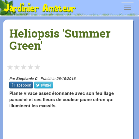
Toggl
navig
Heliopsis 'Summer
Green'
★
★
★
★
★
Par
Stephanie C
- Publié le
26/10/2016
Facebook
Twitter
Plante vivace assez étonnante avec son feuillage
panaché et ses fleurs de couleur jaune citron qui
illuminent les massifs.