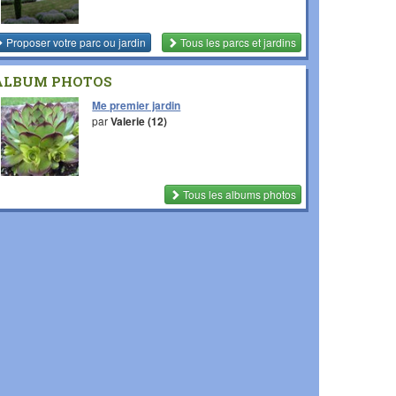
Proposer votre parc ou jardin
Tous les parcs et jardins
ALBUM PHOTOS
Me premier jardin
par
Valerie (12)
Tous les albums photos