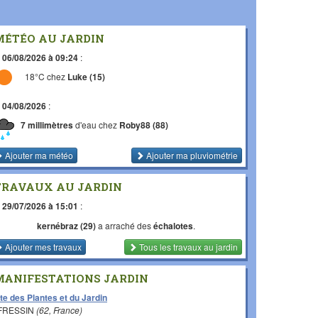
MÉTÉO AU JARDIN
e
06/08/2026 à 09:24
:
18°C chez
Luke (15)
e
04/08/2026
:
7 millimètres
d'eau chez
Roby88 (88)
Ajouter ma météo
Ajouter ma pluviométrie
TRAVAUX AU JARDIN
e
29/07/2026 à 15:01
:
kernébraz (29)
a arraché des
échalotes
.
Ajouter mes travaux
Tous les travaux
au jardin
MANIFESTATIONS JARDIN
te des Plantes et du Jardin
 FRESSIN
(62, France)