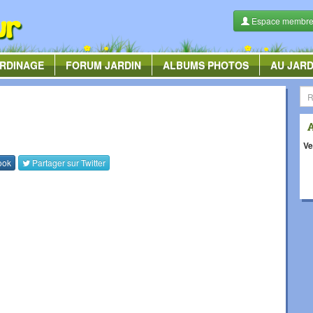
Espace membr
RDINAGE
FORUM
JARDIN
ALBUMS
PHOTOS
AU JARD
Ve
ook
Partager sur
Twitter