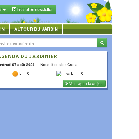
es
Inscription newsletter
IN
AUTOUR DU JARDIN
AGENDA DU JARDINIER
ndredi 07 août 2026
—
Nous fêtons les Gaetan
L
—
C
L
-
—
C
-
Voir l'agenda du jour