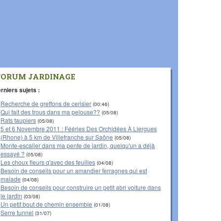
FORUM JARDINAGE
rniers sujets :
Recherche de greffons de cerisier
(00:46)
Qui fait des trous dans ma pelouse??
(05/08)
Rats taupiers
(05/08)
5 et 6 Novembre 2011 : Fééries Des Orchidées À Liergues
(Rhone) à 5 km de Villefranche sur Saône
(05/08)
Monte-escalier dans ma pente de jardin, quelqu'un a déjà
essayé ?
(05/08)
Les choux fleurs q'avec des feuilles
(04/08)
Besoin de conseils pour un amandier ferragnes qui est
malade
(04/08)
Besoin de conseils pour construire un petit abri voiture dans
le jardin
(03/08)
Un petit bout de chemin ensemble
(01/08)
Serre tunnel
(31/07)