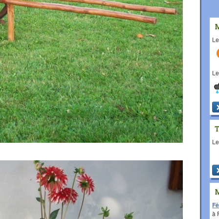
L
L
L
Fê
à